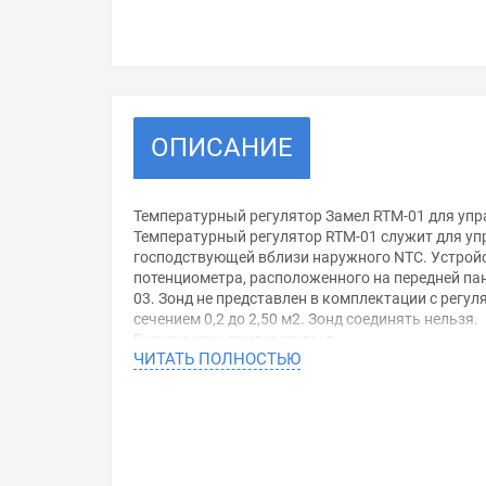
ОПИСАНИЕ
Температурный регулятор Замел RTM-01 для уп
Температурный регулятор RTM-01 служит для уп
господствующей вблизи наружного NTC. Устрой
потенциометра, расположенного на передней пан
03. Зонд не представлен в комплектации с регул
сечением 0,2 до 2,50 м2. Зонд соединять нельзя.
Регулировка температуры в
ЧИТАТЬ ПОЛНОСТЬЮ
диапазоне +5°С до +40°С,
наружный зонд NTC,
контрольная лампочка напряжения
питания,
контрольная лампочка состояния
реле,
управление приемными устройствами