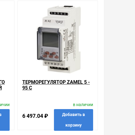
ГО
ТЕРМОРЕГУЛЯТОР ZAMEL 5 -
Й
95 С
К
личии
в наличии
в
Добавить в
6 497.04 ₽
ой, наличие и стоимость оборудования
корзину
а него заказа.