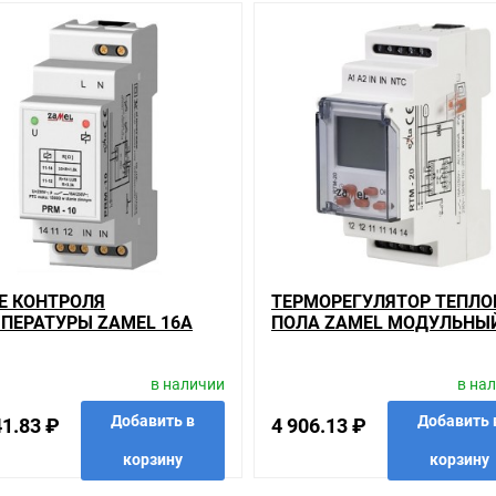
леный диод LED
Е КОНТРОЛЯ
ТЕРМОРЕГУЛЯТОР ТЕПЛО
ПЕРАТУРЫ ZAMEL 16А
ПОЛА ZAMEL МОДУЛЬНЫ
тройства: красный диод LED
0
ЖК 16А +5/+60°С (ДАТЧИ
AC1
NTC-03 ОТДЕЛЬНО)
в наличии
в на
Добавить в
Добавить 
41.83 ₽
4 906.13 ₽
анном сайте справочная информация о товарах не является оферт
корзину
корзину
удовольствием помогут Вам в выборе оборудования и оформлении н