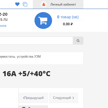
Личный кабинет
2-20
0
товар (ов)
s.ru
0.00 ₽
онок
ермостаты, устройства УЗМ
16А +5/+40°С
Предыдущий
Следующий