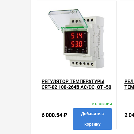
в зависимости от температуры,
одномодульный корпус,
монтаж на шине ТН 35,
выход реле с максимальной
нагрузочной способностью 16А.
Характеристики:Выводы питания: L, N
Номинальное напряжение питания: 230 V~
Толеранс напряжения питания: -15 до +10 %
Номинальная частота: 50 / 60 Hz
Номинальное потребление тока: 33 мА
Контрольная лампочка напряжения питания: зе
Выводы датчика NTC: IN, IN
Диапазон установок температуры: +5 до +40 °C
Гистерезис: ± 1 °
РЕГУЛЯТОР ТЕМПЕРАТУРЫ
РЕЛ
Выводы реле: 11, 12, 14
CRT-02 100-264В AC/DC, ОТ -50
ТЕМ
Контрольная лампочка включения приемного ус
ДО +150 ГР., 16А, ГИСТЕРЕЗИС
IP2
Параметры контактов реле: 16A NO/NC 4000 VA 
0,5-25°С, 2NO/NC
в наличии
Уважаемые покупатели.
Добавить в
6 000.54 ₽
2 0
Обращаем Ваше внимание, что размещенная на д
корзину
необходимо уточнить у менеджеров, которые с 