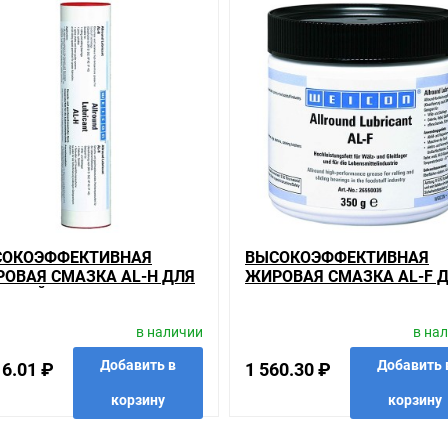
гории
ашем сайте именно то, что искали, потратив на это минимум времен
иям качества. Мы работаем с проверенными поставщиками, продае
ариантов, вы всегда можете выбрать наиболее удобный. Высокоэф
можно получить в пункте выдачи, или заказать курьерскую достав
 объезжать магазины, тратить время, выбирать из того, что предлаг
сли он выявлен, то возврат товара осуществляется в соответствии
ь много времени на решение проблемы. Правила, согласно которым 
СОКОЭФФЕКТИВНАЯ
ВЫСОКОЭФФЕКТИВНАЯ
который соответствует ожиданиям, или возвращаем деньги.
ОВАЯ СМАЗКА AL-H ДЛЯ
ЖИРОВАЯ СМАЗКА AL-F 
ЩЕВОЙ
ВРАЩАЮЩИХСЯ И
-T для вращающихся и скользящих поверхностей 400г на складе у
МЫШЛЕННОСТИ, БЕЗ
СКОЛЬЗЯЩИХ
 преимущества конкретного товара, получить информацию об отлич
в наличии
в на
СА И ЗАПАХА 400Г
ПОВЕРХНОСТЕЙ 350Г
советовать, рассказать подробно о товарах из нашего ассортимент
(ПИЩЕВАЯ ПРОМ.)
Добавить в
Добавить 
16.01 ₽
1 560.30 ₽
вас наиболее удобен. С удовольствием ответим на все вопросы.
корзину
корзину
анные
сравнить
купить в 1 клик
в избранные
сравнить
купить