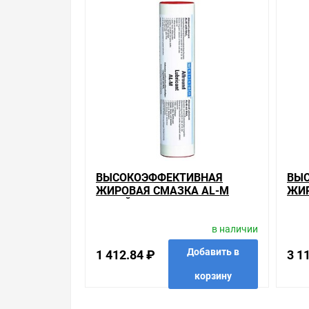
Мы предлагаем большой выбор товаров из кате
Технические смазки
по хорошим ценам. Уверены, что вы найдете на н
Весь товар сертифицирован, отвечает требован
брендов.
Быстрая доставка в любой город – несколько в
вращающихся и скользящих поверхностей 400г , 
город или прямо к вашей двери. Это удобнее, чем
Брак – это исключение в нашем ассортименте. Е
потребителя». Это не значит, что нужно тратит
ВЫСОКОЭФФЕКТИВНАЯ
ВЫ
просто заменяем некачественный товар на то, 
ЖИРОВАЯ СМАЗКА AL-M
ЖИР
УСТОЙЧИВА К ВЫСОКОМУ
ПИ
Наличие Высокоэффективная жировая смазка AL
ДАВЛЕНИЮ 400Г
ПРО
консультацию по тому, что мы продаем, узнать
в наличии
ВКУ
собираетесь купить. Мы всегда рады помочь, по
Добавить в
1 412.84 ₽
3 1
Свяжитесь с нами любым способом, который для 
корзину
в избранные
сравнить
купить в 1 клик
в избр