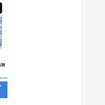
и. Есть поиск по позициям.
м товар от давно зарекомендовавших себя
фективная жировая смазка AL-T для
ку до двери. Закажите выгодную доставку в Ваш
ают, а не покупать то, что нужно, что хочется.
 с Законом Российской Федерации «О защите прав
урегулируется проблема, очень простые. Мы
ДЛЯ
точняйте у менеджера. Также можно получить
ительных особенностях товара, который вы
личии
а.
в
 в 1 клик