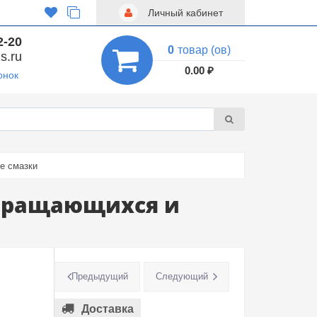
Личный кабинет
2-20
0
товар (ов)
s.ru
0.00 ₽
онок
е смазки
 вращающихся и
Предыдущий
Следующий
Доставка