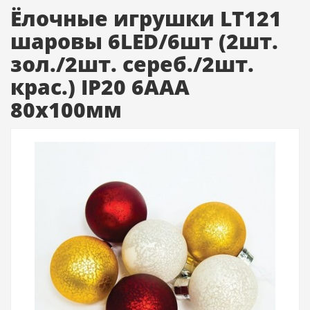
Ёлочные игрушки LT121
шаровы 6LED/6шт (2шт.
зол./2шт. сереб./2шт.
крас.) IP20 6AAА
80x100мм