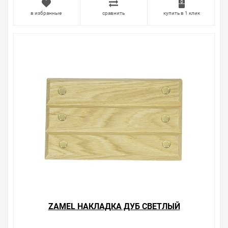
Брак – это исключение в нашем ассортименте. Если он
в избранные
сравнить
купить в 1 клик
выявлен, то возврат товара осуществляется в
соответствии с Законом Российской Федерации «О
защите прав потребителя». Это не значит, что нужно
тратить много времени на решение проблемы.
Правила, согласно которым урегулируется проблема,
очень простые. Мы просто заменяем некачественный
товар на то, который соответствует ожиданиям, или
возвращаем деньги.
Наличие Zamel Накладка РУСТИКАЛ на складе
уточняйте у менеджера. Также можно получить
консультацию по тому, что мы продаем, узнать
преимущества конкретного товара, получить
информацию об отличительных особенностях товара,
который вы собираетесь купить. Мы всегда рады
помочь, посоветовать, рассказать подробно о товарах
из нашего ассортимента.
Свяжитесь с нами любым способом, который для вас
наиболее удобен. С удовольствием ответим на все
ZAMEL НАКЛАДКА ДУБ СВЕТЛЫЙ
вопросы.