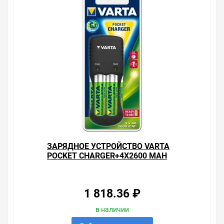
Мы предлагаем большой выбор товаров из категории
Зарядные устройства для аккумуляторов
по хорошим ценам. Уверены, что вы найдете на нашем
сайте именно то, что искали, потратив на это минимум
времени. Есть поиск по позициям.
Весь товар сертифицирован, отвечает требованиям
качества. Мы работаем с проверенными
поставщиками, продаем товар от давно
зарекомендовавших себя брендов.
Быстрая доставка в любой город – несколько
вариантов, вы всегда можете выбрать наиболее
удобный. Зарядное устройство VARTA Pocket
ЗАРЯДНОЕ УСТРОЙСТВО VARTA
Charger+4x АА 2100 мАч 4008496850518 , можно
POCKET CHARGER+4X2600 MAH
получить в пункте выдачи, или заказать курьерскую
R2U 4008496850549
доставку до двери. Закажите выгодную доставку в
Ваш город или прямо к вашей двери. Это удобнее, чем
объезжать магазины, тратить время, выбирать из
1 818.36 ₽
того, что предлагают, а не покупать то, что нужно, что
хочется.
в наличии