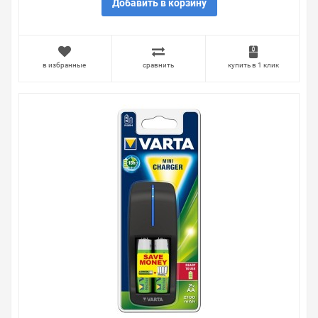
Брак – это исключение в нашем ассортименте. Если он
Добавить в корзину
выявлен, то возврат товара осуществляется в
соответствии с Законом Российской Федерации «О
защите прав потребителя». Это не значит, что нужно
тратить много времени на решение проблемы.
в избранные
сравнить
купить в 1 клик
Правила, согласно которым урегулируется проблема,
очень простые. Мы просто заменяем некачественный
товар на то, который соответствует ожиданиям, или
возвращаем деньги.
Наличие Зарядное устройство VARTA Pocket
Charger+4x АА 2100 мАч 4008496850518 на складе
уточняйте у менеджера. Также можно получить
консультацию по тому, что мы продаем, узнать
преимущества конкретного товара, получить
информацию об отличительных особенностях товара,
который вы собираетесь купить. Мы всегда рады
помочь, посоветовать, рассказать подробно о товарах
из нашего ассортимента.
Свяжитесь с нами любым способом, который для вас
наиболее удобен. С удовольствием ответим на все
вопросы.