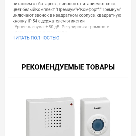
питанием от батареек, + звонок с питанием от сети,
цвет белыйКомплект "Премиум"+"Комфорт":"Премиум"
Включают звонок в квадратном корпусе, квадратную
кнопку IP 54 с держателем этикетки
- Уровень звука: ± 80 дБ. Регулировка громкости
- Количество рингтонов: 30
ЧИТАТЬ ПОЛНОСТЬЮ
- Рингтоны можно создавать из файлов mp3 с
помощью программы, имеющейся во встроенной
памяти звонка, кабель USB входит в комплект
поставки
- Функция отключения звука звонка
РЕКОМЕНДУЕМЫЕ ТОВАРЫ
- Встроенная вспышка
- Дальность 200 м на открытой местности
- 1 дверная кнопка используется с неограниченным
количеством звонков
- Световой индикатор низкого уровня заряда батарей
на звонке
Электропитание:
- звонок: 3 батареи АА 1,5 В (не поставляются)
- дверная кнопка: 1 батарея CR2032 (входит в
комплект)
- Цвет: белый
"Комфорт"