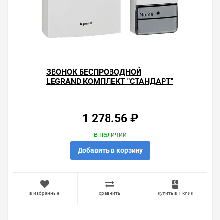
- Круглый звонок
- Уровень звука: ± 75 дБ. Регулировка громкости
- Количество рингтонов: 15
- Дальность: 100 м на открытой местности
- Цвет: белый
- Электропитание: вилка 230 В
Уважаемые покупатели.
ЗВОНОК БЕСПРОВОДНОЙ
LEGRAND КОМПЛЕКТ "СТАНДАРТ"
Обращаем Ваше внимание, что размещенная на
32 РИНГТОНА, ДАЛЬНОСТЬ 50 М
данном сайте справочная информация о товарах не
БЕЛЫЙ
является офертой, наличие и стоимость оборудования
необходимо уточнить у менеджеров, которые с
1 278.56 ₽
удовольствием помогут Вам в выборе оборудования и
оформлении на него заказа.
в наличии
Производитель оставляет за собой право изменять
Добавить в корзину
внешний вид, технические характеристики и
комплектацию без уведомления.
Цена на Звонок беспроводной двойной Legrand звонки
в избранные
сравнить
купить в 1 клик
"Премиум" DC 4,5В + "Комфорт" AC 220В, белый , у нас
всегда одни из лучших. Сравните с прайсом в других
магазинах, и вы поймете, что у нас оптимальное