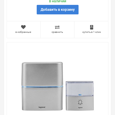
в наличии
удобный. Звонок беспроводной двойной Legrand
звонки "Премиум" DC 4,5В + "Комфорт" AC 220В, белый ,
Добавить в корзину
можно получить в пункте выдачи, или заказать
курьерскую доставку до двери. Закажите выгодную
доставку в Ваш город или прямо к вашей двери. Это
удобнее, чем объезжать магазины, тратить время,
в избранные
сравнить
купить в 1 клик
выбирать из того, что предлагают, а не покупать то,
что нужно, что хочется.
Брак – это исключение в нашем ассортименте. Если он
выявлен, то возврат товара осуществляется в
соответствии с Законом Российской Федерации «О
защите прав потребителя». Это не значит, что нужно
тратить много времени на решение проблемы.
Правила, согласно которым урегулируется проблема,
очень простые. Мы просто заменяем некачественный
товар на то, который соответствует ожиданиям, или
возвращаем деньги.
Наличие Звонок беспроводной двойной Legrand
звонки "Премиум" DC 4,5В + "Комфорт" AC 220В, белый
на складе уточняйте у менеджера. Также можно
получить консультацию по тому, что мы продаем,