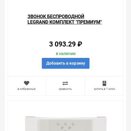
узнать преимущества конкретного товара, получить
информацию об отличительных особенностях товара,
который вы собираетесь купить. Мы всегда рады
ЗВОНОК БЕСПРОВОДНОЙ
помочь, посоветовать, рассказать подробно о товарах
LEGRAND КОМПЛЕКТ "ПРЕМИУМ"
из нашего ассортимента.
30 РИНГТОНОВ + MPR3
ДАЛЬНОСТЬ 200 М, IP54,
Свяжитесь с нами любым способом, который для вас
АЛЮМИНИЙ
наиболее удобен. С удовольствием ответим на все
3 093.29 ₽
вопросы.
в наличии
Добавить в корзину
в избранные
сравнить
купить в 1 клик