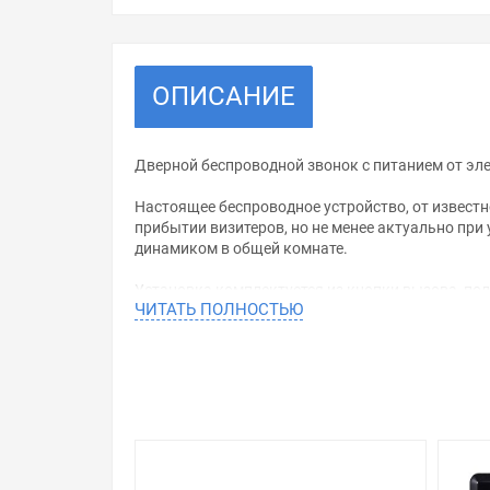
ОПИСАНИЕ
Дверной беспроводной звонок с питанием от эл
Настоящее беспроводное устройство, от известн
прибытии визитеров, но не менее актуально при 
динамиком в общей комнате.
Установка комплектуется из кнопки вызова, пол
ЧИТАТЬ ПОЛНОСТЬЮ
стандартного силового разъема. Радиус распрос
снижают расстояние. Так как, уровень помех з
Воспроизводящее устройство содержит в памяти
Корпусный дизайн звонка Фокстрот элегантный
и экологически безопасный пластикат. Покрыти
эксплуатационному контактному износу.