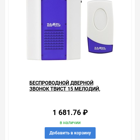
поставщиками, продаем товар от давно
зарекомендовавших себя брендов.
Быстрая доставка в любой город – несколько
вариантов, вы всегда можете выбрать наиболее
удобный. Беспроводной дверной звонок Сюита 15
мелодий, радиус 80м, Zamel , можно получить в пункте
выдачи, или заказать курьерскую доставку до двери.
Закажите выгодную доставку в Ваш город или прямо к
вашей двери. Это удобнее, чем объезжать магазины,
тратить время, выбирать из того, что предлагают, а не
покупать то, что нужно, что хочется.
Брак – это исключение в нашем ассортименте. Если он
БЕСПРОВОДНОЙ ДВЕРНОЙ
выявлен, то возврат товара осуществляется в
ЗВОНОК ТВИСТ 15 МЕЛОДИЙ,
соответствии с Законом Российской Федерации «О
80М, ZAMEL
защите прав потребителя». Это не значит, что нужно
тратить много времени на решение проблемы.
Правила, согласно которым урегулируется проблема,
1 681.76 ₽
очень простые. Мы просто заменяем некачественный
товар на то, который соответствует ожиданиям, или
в наличии
возвращаем деньги.
Добавить в корзину