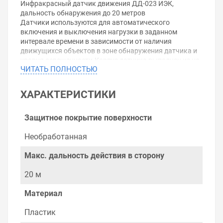
Инфракрасный датчик движения ДД-023 ИЭК,
дальность обнаружения до 20 метров
Датчики используются для автоматического
включения и выключения нагрузки в заданном
интервале времени в зависимости от наличия
движущихся объектов в зоне обнаружения датчика и
уровня освещенности.Корпус датчика выполнен из не
ЧИТАТЬ ПОЛНОСТЬЮ
поддерживающего горения пластика (поликарбонат).
В качестве коммутирующего нагрузку элемента
использовано электромеханическое реле.
ХАРАКТЕРИСТИКИ
Характеристики:Максимальная мощность для ламп
накаливания: 2000 Вт
Напряжение: 220 В
Защитное покрытие поверхности
Максимальная нагрузка для люминесцентных
бесстартерных ламп: 1000 ВА
Необработанная
Степень защиты: IP20
Угол обнаружения по горизонтали: 360 °
Макс. дальность действия в сторону
Угол обнаружения по вертикали: 120 °
Максимальная дальность обнаружения объекта: 20 м
20 м
Сечение подключаемых проводников: 0,75-1,5 мм2
Габаритные размеры: 102,5x102,5x58,3 мм
Материал
Уважаемые покупатели.
Пластик