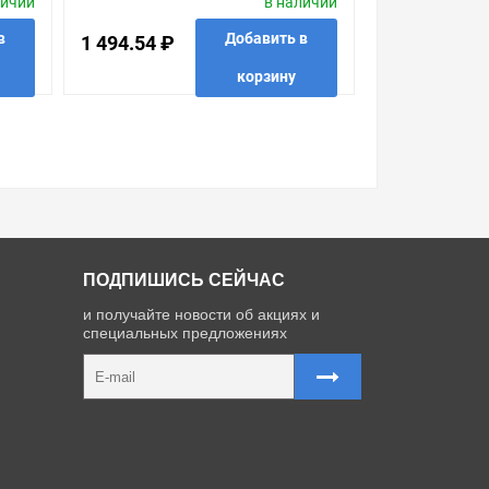
личии
в наличии
в
Добавить в
1 494.54 ₽
корзину
 в 1 клик
в избранные
сравнить
купить в 1 клик
ПОДПИШИСЬ СЕЙЧАС
и получайте новости об акциях и
специальных предложениях
Карта сайта