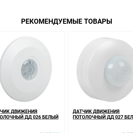
жать магазины, тратить время, выбирать из того, что предлагают, а
сли он выявлен, то возврат товара осуществляется в соответствии
РЕКОМЕНДУЕМЫЕ ТОВАРЫ
ь много времени на решение проблемы. Правила, согласно которым 
который соответствует ожиданиям, или возвращаем деньги.
лый макс. 1100W угол 180-360гр, дальность 6м, IP33, ИЭК на скл
м, узнать преимущества конкретного товара, получить информацию
 помочь, посоветовать, рассказать подробно о товарах из нашего 
вас наиболее удобен. С удовольствием ответим на все вопросы.
ЧИК ДВИЖЕНИЯ
ДАТЧИК ДВИЖЕНИЯ
ОЛОЧНЫЙ ДД 026 БЕЛЫЙ
ПОТОЛОЧНЫЙ ДД 027 БЕ
0ВТ 360ГР 6М IP20 IEK
1200ВТ 360ГР 12М IP20 IE