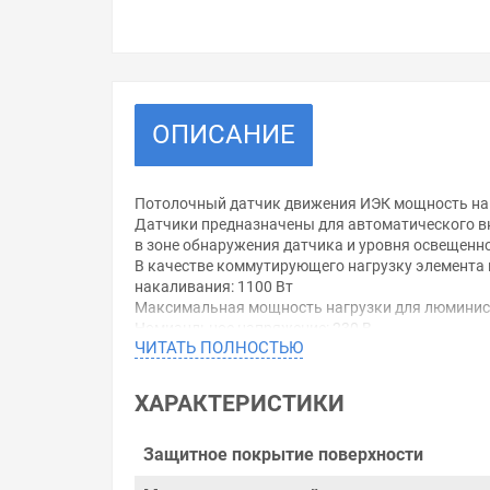
ОПИСАНИЕ
Потолочный датчик движения ИЭК мощность нагр
Датчики предназначены для автоматического в
в зоне обнаружения датчика и уровня освещенн
В качестве коммутирующего нагрузку элемента
накаливания: 1100 Вт
Максимальная мощность нагрузки для люминисц.
Номианльное напряжение: 230 В
ЧИТАТЬ ПОЛНОСТЬЮ
Оптимальная высота установки: 2,2...4 м
Радиус действия датчика: 3 м
Порог срабатывания по освещённости: 3...2000 
ХАРАКТЕРИСТИКИ
Угол обнаружения по горизонтали: 360°
Угол обнаружения по вертикали: 180°
Степень защиты: IP20
Защитное покрытие поверхности
Сечение подключаемых проводников: 0,75...1,5