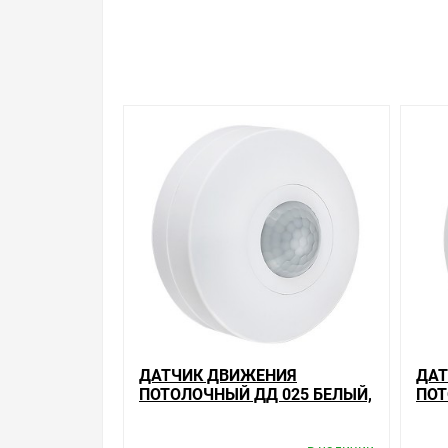
или прямо к вашей двери. Это удобнее, чем объез
Брак – это исключение в нашем ассортименте. Е
потребителя». Это не значит, что нужно тратит
просто заменяем некачественный товар на то, 
Наличие Датчик движения потолочный ДД 024В бе
получить консультацию по тому, что мы продае
который вы собираетесь купить. Мы всегда рады
Свяжитесь с нами любым способом, который для 
ДАТЧИК ДВИЖЕНИЯ
ДАТ
ПОТОЛОЧНЫЙ ДД 025 БЕЛЫЙ,
ПОТ
1200ВТ, 360 ГР.,6М,IP20,IEK
200