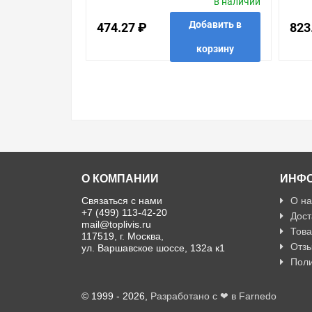
в наличии
Добавить в
474.27 ₽
823
корзину
в избранные
сравнить
купить в 1 клик
в избр
О КОМПАНИИ
ИНФ
Связаться с нами
О на
+7 (499) 113-42-20
Дост
mail@toplivis.ru
Това
117519, г. Москва,
Отзы
ул. Варшавское шоссе, 132а к1
Поли
© 1999 - 2026,
Разработано с ❤ в Farnedo