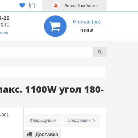
Личный кабинет
2-20
0
товар (ов)
s.ru
0.00 ₽
онок
кс. 1100W угол 180-
-001
Предыдущий
Следующий
Доставка