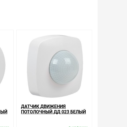
 не покупать то, что нужно, что хочется.
 с Законом Российской Федерации «О защите прав
урегулируется проблема, очень простые. Мы
аде уточняйте у менеджера. Также можно
 об отличительных особенностях товара,
ассортимента.
ДАТЧИК ДВИЖЕНИЯ
ЛЫЙ
ПОТОЛОЧНЫЙ ДД 023 БЕЛЫЙ
K
2000ВТ 360ГР 20М IP20 IEK