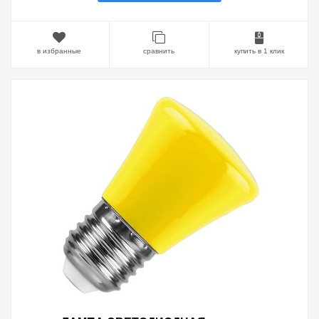
в избранные
сравнить
купить в 1 клик