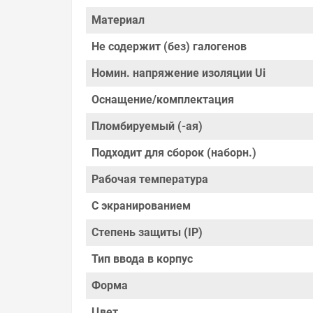
потребителя». Это не значит, что нужно тратит
просто заменяем некачественный товар на то, 
Материал
Наличие Коробка распаячная Tyco 200х140х75мм
Не содержит (без) галогенов
тому, что мы продаем, узнать преимущества кон
Мы всегда рады помочь, посоветовать, рассказа
Номин. напряжение изоляции Ui
Свяжитесь с нами любым способом, который для 
Оснащение/комплектация
Пломбируемый (-ая)
Подходит для сборок (наборн.)
Рабочая температура
С экранированием
Степень защиты (IP)
Тип ввода в корпус
Форма
Цвет