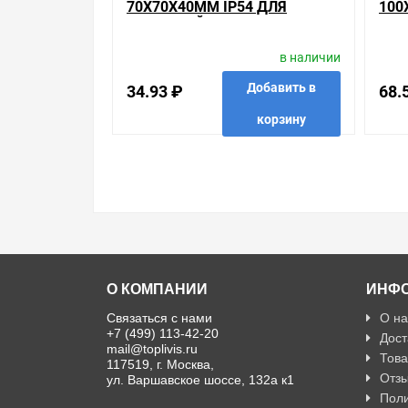
70Х70Х40ММ IP54 ДЛЯ
100
ОТКРЫТОЙ ПРОВОДКИ [УП.
ОТК
162ШТ]
48Ш
в наличии
Добавить в
34.93 ₽
68.
корзину
в избранные
сравнить
купить в 1 клик
в избр
О КОМПАНИИ
ИНФ
Связаться с нами
О на
+7 (499) 113-42-20
Дост
mail@toplivis.ru
Това
117519, г. Москва,
Отзы
ул. Варшавское шоссе, 132а к1
Поли