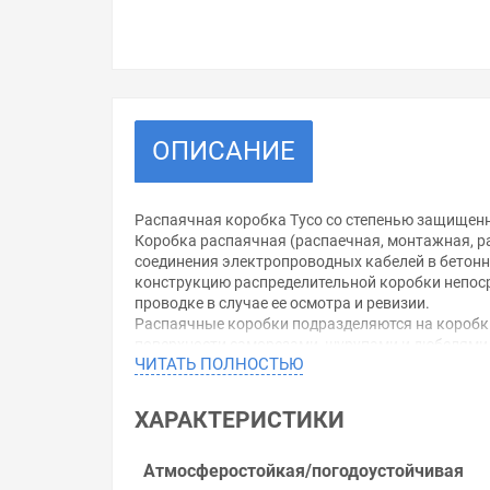
ОПИСАНИЕ
Распаячная коробка Tyco со степенью защищенн
Коробка распаячная (распаечная, монтажная, р
соединения электропроводных кабелей в бетонны
конструкцию распределительной коробки непосре
проводке в случае ее осмотра и ревизии.
Распаячные коробки подразделяются на коробк
поверхности саморезами, шурупами и дюбелями.
ЧИТАТЬ ПОЛНОСТЬЮ
пластмассы, иногда из металла.
Наименование: Тусо.
Коробка разветвительная: 200х140х75 мм.
ХАРАКТЕРИСТИКИ
Примечание: 10 вводов, степень защиты IP55.
Уважаемые покупатели.
Атмосферостойкая/погодоустойчивая