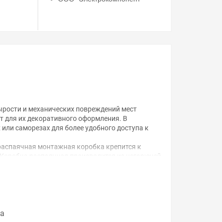
ырости и механических повреждений мест
т для их декоративного оформления. В
или саморезах для более удобного доступа к
распаячная монтажная коробка крепится к
 Коробка распаячная производится из негорючей
а