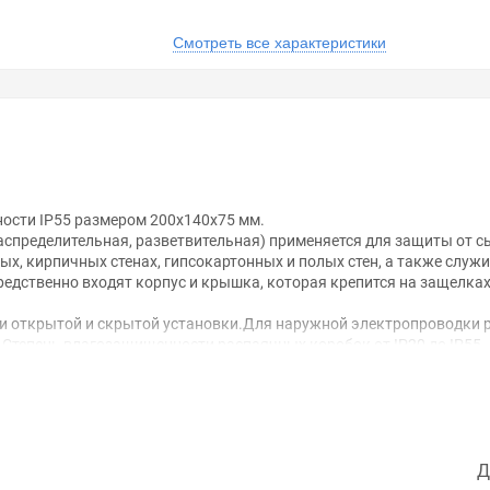
Смотреть все характеристики
ости IP55 размером 200х140х75 мм.
аспределительная, разветвительная) применяется для защиты от с
х, кирпичных стенах, гипсокартонных и полых стен, а также служи
дственно входят корпус и крышка, которая крепится на защелках 
и открытой и скрытой установки.Для наружной электропроводки 
Степень влагозащищенности распаячных коробок от IP20 до IP55.
Д