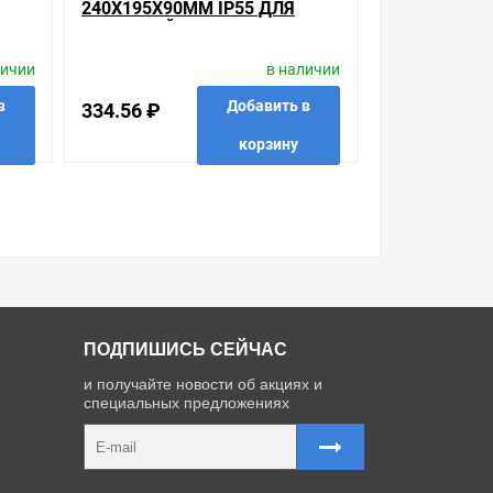
240Х195Х90ММ IP55 ДЛЯ
.
ОТКРЫТОЙ ПРОВОДКИ [УП.
7ШТ]
личии
в наличии
в
Добавить в
334.56 ₽
корзину
 в 1 клик
в избранные
сравнить
купить в 1 клик
ПОДПИШИСЬ СЕЙЧАС
и получайте новости об акциях и
специальных предложениях