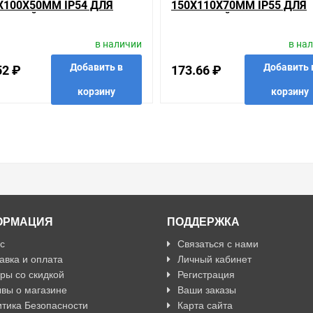
Х100Х50ММ IP54 ДЛЯ
150Х110Х70ММ IP55 ДЛЯ
РЫТОЙ ПРОВОДКИ [УП.
ОТКРЫТОЙ ПРОВОДКИ [УП
Т]
22ШТ]
в наличии
в на
Добавить в
Добавить 
52 ₽
173.66 ₽
корзину
корзину
анные
сравнить
купить в 1 клик
в избранные
сравнить
купить
ОРМАЦИЯ
ПОДДЕРЖКА
с
Связаться с нами
авка и оплата
Личный кабинет
ры со скидкой
Регистрация
вы о магазине
Ваши заказы
тика Безопасности
Карта сайта