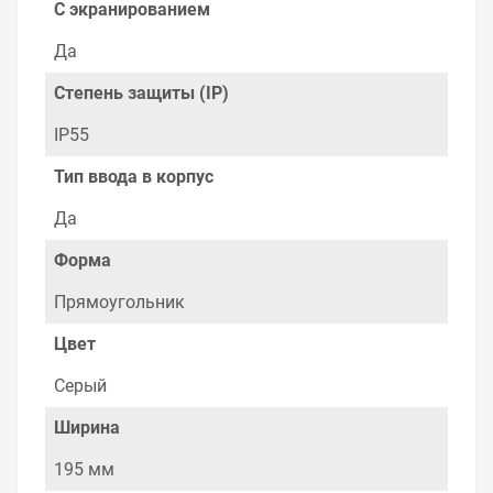
собираетесь купить. Мы всегда рады помочь,
С экранированием
посоветовать, рассказать подробно о товарах из
нашего ассортимента.
Да
Свяжитесь с нами любым способом, который для вас
Степень защиты (IP)
наиболее удобен. С удовольствием ответим на все
вопросы.
IP55
Тип ввода в корпус
Да
Форма
Прямоугольник
Цвет
Серый
Ширина
195 мм