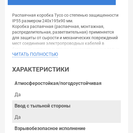
Распаячная коробка Tyco со степенью защищенности
IP55 размером 240х195х90 мм.
Коробка распаячная (распаечная, монтажная,
распределительная, разветвительная) применяется
для защиты от сырости и механических повреждений
мест соединения электропроводных кабелей в
бетонных, кирпичных стенах, гипсокартонных и полых
ЧИТАТЬ ПОЛНОСТЬЮ
стен, а также служит для их декоративного
оформления. В конструкцию распределительной
коробки непосредственно входят корпус и крышка,
ХАРАКТЕРИСТИКИ
которая крепится на защелках или саморезах для
более удобного доступа к проводке в случае ее
осмотра и ревизии.
Атмосферостойкая/погодоустойчивая
Распаячные коробки подразделяются на коробки
открытой и скрытой установки.Для наружной
Да
электропроводки распаячная монтажная коробка
крепится к поверхности саморезами, шурупами и
Ввод с тыльной стороны
дюбелями.Степень влагозащищенности распаячных
коробок от IP20 до IP55. Коробка распаячная
Да
производится из негорючей пластмассы, иногда из
металла.
Взрывобезопасное исполнение