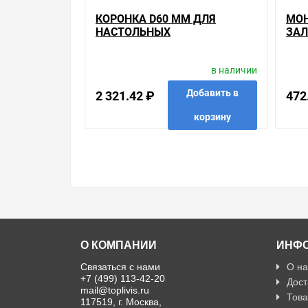
КОРОНКА D60 ММ ДЛЯ
МОН
НАСТОЛЬНЫХ
ЗАЛ
ВСТРАИВАЕМЫХ БЛОКОВ SE
LEG
UNICA SYSTEM+ БЕЛЫЙ
МЕТ
в наличии
Добавить в
2 321.42 ₽
472
корзину
в избранные
сравнить
купить в 1 клик
в избр
О КОМПАНИИ
ИНФ
Связаться с нами
О на
+7 (499) 113-42-20
Дост
mail@toplivis.ru
Това
117519, г. Москва,