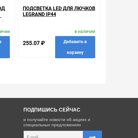
ОД
ПОДСВЕТКА LED ДЛЯ ЛЮЧКОВ
LEGRAND IP44
Й
личии
в наличии
в
Добавить в
255.07 ₽
корзину
 в 1 клик
в избранные
сравнить
купить в 1 клик
ПОДПИШИСЬ СЕЙЧАС
и получайте новости об акциях и
специальных предложениях