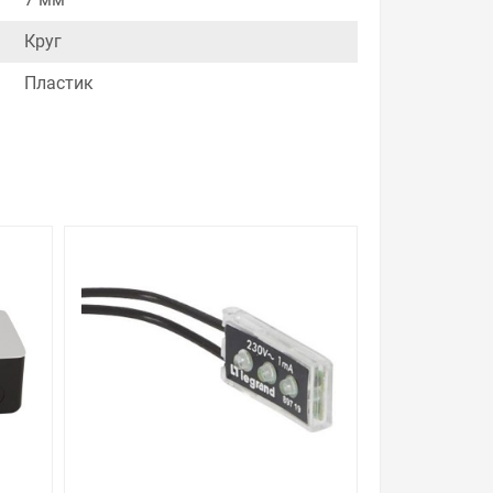
₽ может быть для Вас и ниже так как у нас
Круг
Пластик
и. Есть поиск по позициям.
м товар от давно зарекомендовавших себя
розрачная для настольных встраиваемых
и. Закажите выгодную доставку в Ваш город или
покупать то, что нужно, что хочется.
 с Законом Российской Федерации «О защите прав
урегулируется проблема, очень простые. Мы
йте у менеджера. Также можно получить
ительных особенностях товара, который вы
а.