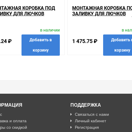
ТАЖНАЯ КОРОБКА ПОД
МОНТАЖНАЯ КОРОБКА П
ИВКУ ДЛЯ ЛЮЧКОВ
ЗАЛИВКУ ДЛЯ ЛЮЧКОВ
RAND 3 МОДУЛЯ
LEGRAND 8 (2Х4) МОДУЛЕ
АЛЛИЧЕСКАЯ
МЕТАЛЛИЧЕСКАЯ
в наличии
в на
Добавить в
Добавить 
.24 ₽
1 475.75 ₽
корзину
корзину
анные
сравнить
купить в 1 клик
в избранные
сравнить
купить
ОРМАЦИЯ
ПОДДЕРЖКА
с
Связаться с нами
авка и оплата
Личный кабинет
ры со скидкой
Регистрация