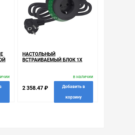
ра. Также можно получить консультацию по
стях товара, который вы собираетесь купить.
Е
НАСТОЛЬНЫЙ
ОЙ
ВСТРАИВАЕМЫЙ БЛОК 1Х
(2К+З) (РОЗЕТКА-
УДЛИНИТЕЛЬ) SE UNICA
личии
в наличии
SYSTEM+ АНТРАЦИТ
в
Добавить в
2 358.47 ₽
корзину
 в 1 клик
в избранные
сравнить
купить в 1 клик