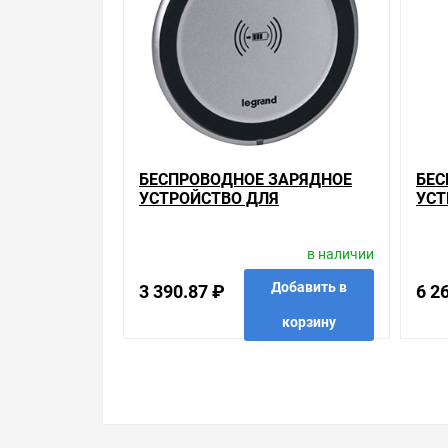
Наличие Настольное беспроводное зарядное устр
тому, что мы продаем, узнать преимущества кон
Мы всегда рады помочь, посоветовать, рассказа
Свяжитесь с нами любым способом, который для 
БЕСПРОВОДНОЕ ЗАРЯДНОЕ
БЕС
УСТРОЙСТВО ДЛЯ
УСТ
СМАРТФОНОВ
ДО
ВСТРАИВАЕМОЕ В МЕБЕЛЬ 1А
РАЗ
в наличии
LEGRAND
LEG
Добавить в
3 390.87 ₽
6 2
корзину
в избранные
сравнить
купить в 1 клик
в избр