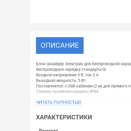
ОПИСАНИЕ
Блок Шнайдер Электрик для беспроводной заряд
беспроводную зарядку стандарта Qi
Входное напряжение 5 В, ток 2 A
Выходная мощность: 5 Вт
Поставляется: c USB кабелем (2 м) для прямого 
Степень пылевлагозащиты IP44
Имеет покрытие, препятствующее соскальзыва
ЧИТАТЬ ПОЛНОСТЬЮ
Материал: поликарбонат
Уважаемые покупатели.
ХАРАКТЕРИСТИКИ
Обращаем Ваше внимание, что размещенная на д
необходимо уточнить у менеджеров, которые с 
Диаметр