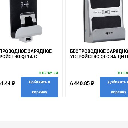
ойство SE Unica System+ антрацит на складе уточняйте у менедже
кретного товара, получить информацию об отличительных особенно
ть подробно о товарах из нашего ассортимента.
вас наиболее удобен. С удовольствием ответим на все вопросы.
ПРОВОДНОЕ ЗАРЯДНОЕ
БЕСПРОВОДНОЕ ЗАРЯДНО
РОЙСТВО QI 1А С
УСТРОЙСТВО QI С ЗАЩИТ
ПОЛНИТЕЛЬНЫМ
ОТ ПЫЛИ И ВЛАГИ 1А
ЬЕМОМ USB A 5В 2,4А
LEGRAND
в наличии
в на
RAND
Добавить в
Добавить 
61.44 ₽
6 440.85 ₽
корзину
корзину
анные
сравнить
купить в 1 клик
в избранные
сравнить
купить