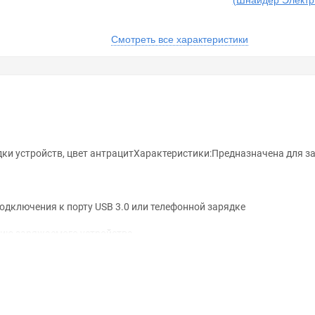
(Шнайдер Электр
Смотреть все характеристики
ки устройств, цвет антрацитХарактеристики:Предназначена для 
подключения к порту USB 3.0 или телефонной зарядке
нию заряжаемого устройства
анном сайте справочная информация о товарах не является оферт
удовольствием помогут Вам в выборе оборудования и оформлении н