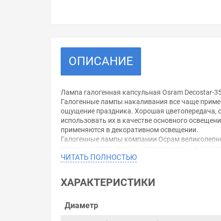
ОПИСАНИЕ
Лампа галогенная капсульная Osram Decostar-35
Галогенные лампы накаливания все чаще приме
ощущение праздника. Хорошая цветопередача, о
использовать их в качестве основного освеще
применяются в декоративном освещении.
Галогенные лампы компании Осрам великолепно 
зависимости от своего настроения можно устано
ЧИТАТЬ ПОЛНОСТЬЮ
ХАРАКТЕРИСТИКИ
Уважаемые покупатели.
Обращаем Ваше внимание, что размещенная на д
Диаметр
необходимо уточнить у менеджеров, которые с 