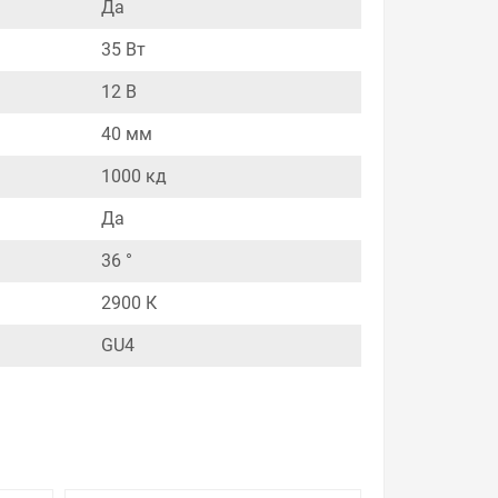
Да
уведомления.
35 Вт
равните с прайсом в других магазинах, и вы
ем, насчитывает десятки тысяч позиций. На
12 В
о. Ассортимент – это то, чему мы уделяем
быть для Вас и ниже так как у нас действуют
40 мм
1000 кд
Да
и. Есть поиск по позициям.
36 °
м товар от давно зарекомендовавших себя
2900 К
огенная Osram 44892 WFL DECOSTAR 35 Standard
GU4
ую доставку в Ваш город или прямо к вашей
о нужно, что хочется.
 с Законом Российской Федерации «О защите прав
урегулируется проблема, очень простые. Мы