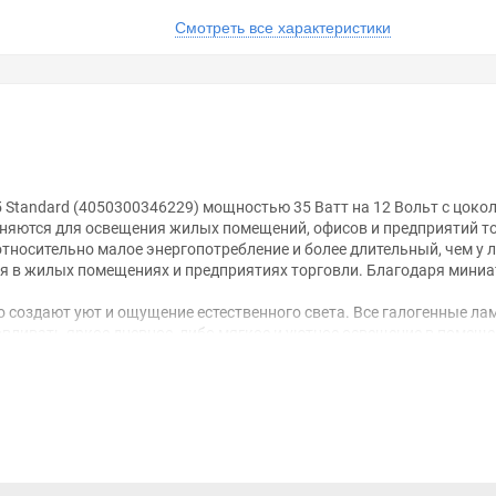
Смотреть все характеристики
 Standard (4050300346229) мощностью 35 Ватт на 12 Вольт с цоко
няются для освещения жилых помещений, офисов и предприятий то
тносительно малое энергопотребление и более длительный, чем у
ния в жилых помещениях и предприятиях торговли. Благодаря ми
создают уют и ощущение естественного света. Все галогенные ла
вливать яркое дневное, либо мягкое и уютное освещение в помеще
анном сайте справочная информация о товарах не является оферт
удовольствием помогут Вам в выборе оборудования и оформлении н