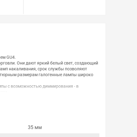
лем GU4.
рговли. Они дают яркий белый свет, создающий
 ламп накаливания, срок службы позволяют
ниатюрным размерам галогенные лампы широко
мпы с возможностью диммирования - в
нии.
ой, наличие и стоимость оборудования
35 мм
а него заказа.