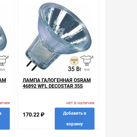
ера. Также можно получить консультацию по
стях товара, который вы собираетесь купить.
AM
ЛАМПА ГАЛОГЕННАЯ OSRAM
46892 WFL DECOSTAR 35S
TITAN 35W 36° 12V GU4
личии
нет в наличии
в
Добавить в
170.22 ₽
корзину
 в 1 клик
в избранные
сравнить
купить в 1 клик