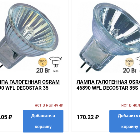
OSTAR 35 Standard 35W 36° 12V GU4 на складе уточняйте у менедж
кретного товара, получить информацию об отличительных особенно
ть подробно о товарах из нашего ассортимента.
вас наиболее удобен. С удовольствием ответим на все вопросы.
ПА ГАЛОГЕННАЯ OSRAM
ЛАМПА ГАЛОГЕННАЯ OSR
90 WFL DECOSTAR 35
46890 WFL DECOSTAR 35S
NDARD 20W 36° 12V GU4
TITAN 20W 36° 12V GU4
нет в наличии
нет в на
Добавить в
Добавить 
.05 ₽
170.22 ₽
корзину
корзину
анные
сравнить
купить в 1 клик
в избранные
сравнить
купить