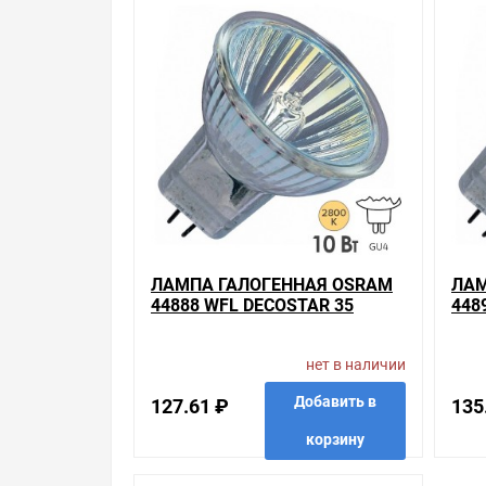
Наличие Лампа галогенная Osram 44892 WFL DEC
тому, что мы продаем, узнать преимущества кон
Мы всегда рады помочь, посоветовать, рассказа
Свяжитесь с нами любым способом, который для 
ЛАМПА ГАЛОГЕННАЯ OSRAM
ЛАМ
44888 WFL DECOSTAR 35
448
STANDARD 10W 36° 12V GU4
STA
нет в наличии
Добавить в
127.61 ₽
135
корзину
в избранные
сравнить
купить в 1 клик
в избр