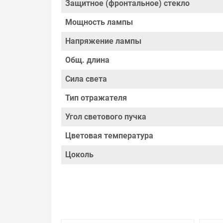
Защитное (фронтальное) стекло
Производитель оставляет за собой право изменя
Мощность лампы
Цена на Лампа галогенная Osram 44892 WFL DECOS
поймете, что у нас оптимальное соотношение це
Напряжение лампы
сайте можно найти как товары, пользующиеся по
особое внимание. Кроме того, ставка делается на
Общ. длина
хорошие скидки для оптовых покупателей.
Сила света
Мы предлагаем большой выбор товаров из кате
Галогенные Лампы галогенные с отражателем
Тип отражателя
по хорошим ценам. Уверены, что вы найдете на н
Угол светового пучка
Весь товар сертифицирован, отвечает требован
брендов.
Цветовая температура
Быстрая доставка в любой город – несколько в
Цоколь
35W 36° 12V GU4 , можно получить в пункте выд
двери. Это удобнее, чем объезжать магазины, тра
Брак – это исключение в нашем ассортименте. Е
потребителя». Это не значит, что нужно тратит
просто заменяем некачественный товар на то, 