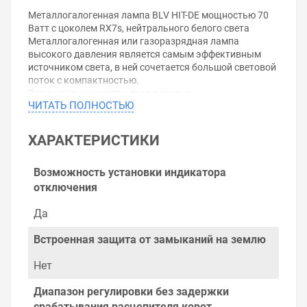
Металлогалогенная лампа BLV HIT-DE мощностью 70
Ватт с цоколем RX7s, нейтрального белого света
Металлогалогенная или газоразрядная лампа
высокого давления является самым эффективным
источником света, в ней сочетается большой световой
поток с компактностью.
Отличительные черты современных
ЧИТАТЬ ПОЛНОСТЬЮ
металлогалогенных ламп (МГЛ) - это низкое
тепловыделение, прекрасная цветовая передача и
большой срок службы, благодаря компактной
ХАРАКТЕРИСТИКИ
конструкции этих МГЛ можно удобно управлять
освещением.
Газоразрядные лампы высокого давления широко
Возможность установки индикатора
используются там, где:
отключения
- необходима яркая подсветка товаров и каких-либо
предметов: на витринах и в торговых залах.
Да
- большое значение имеют энергоэффективность и
срок службы: производственное и промышленное
Встроенная защита от замыканий на землю
освещение, освещение спортивных площадок и
сооружений, строительное освещение, а также
Нет
искусственное наружное освещение: ночное уличное
освещение дорог и территории, освещение зданий и
Диапазон регулировки без задержки
фасадов, архитектурное и ландшафтное освещение,
срабатывания расцепителя корот