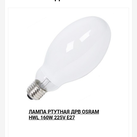
защите прав потребителя». Это не значит, что нужно
тратить много времени на решение проблемы.
Правила, согласно которым урегулируется проблема,
очень простые. Мы просто заменяем некачественный
товар на то, который соответствует ожиданиям, или
возвращаем деньги.
Наличие Лампа ртутная ДРВ Osram HWL 250W 225V
E40 бездроссельная на складе уточняйте у менеджера.
Также можно получить консультацию по тому, что мы
продаем, узнать преимущества конкретного товара,
получить информацию об отличительных
особенностях товара, который вы собираетесь купить.
Мы всегда рады помочь, посоветовать, рассказать
подробно о товарах из нашего ассортимента.
Свяжитесь с нами любым способом, который для вас
наиболее удобен. С удовольствием ответим на все
вопросы.
ЛАМПА РТУТНАЯ ДРВ OSRAM
HWL 160W 225V E27
БЕЗДРОССЕЛЬНАЯ