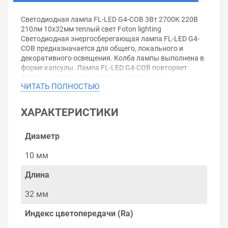
Светодиодная лампа FL-LED G4-COB 3Вт 2700К 220В
210лм 10x32мм теплый свет Foton lighting
Светодиодная энергосберегающая лампа FL-LED G4-
COB предназначается для общего, локального и
декоративного освещения. Колба лампы выполнена в
форме капсулы. Лампа FL-LED G4-COB повторяет
форму и размеры стандартных галогенных
ЧИТАТЬ ПОЛНОСТЬЮ
капсульных ламп и идеально подходит к любому
светильнику, в котором используется данные типы
ламп. Специальная конструкция лампы обеспечивает
ХАРАКТЕРИСТИКИ
угол рассеивания света до 360°. Лампа FL-LED G4-COB
является перспективным энергосберегающим
источником света - компактный современный дизайн,
Диаметр
низкое энергопотребление, большой срок службы,
высокая светоотдача.Длина L - 32мм
10 мм
Радиус ∅ - 10мм
Мощность - 3Вт
Длина
Световой поток - 210Лм
Цветовая температура - 2700К
32 мм
Подключение - 220В
Цоколь - G4
Индекс цветопередачи (Ra)
ЕЕС - А+