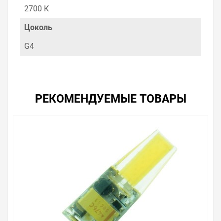
соотношение цены, качества и ассортимента.
2700 К
Перечень товаров, которые мы продаем, насчитывает
десятки тысяч позиций. На сайте можно найти как
Цоколь
товары, пользующиеся повышенным спросом, так и
то, что в других магазинах купить сложно.
G4
Ассортимент – это то, чему мы уделяем особое
внимание. Кроме того, ставка делается на
безопасность и качество продукции. Так же цена -
72.58 ₽ может быть для Вас и ниже так как у нас
действуют хорошие скидки для оптовых покупателей.
РЕКОМЕНДУЕМЫЕ ТОВАРЫ
Мы предлагаем большой выбор товаров из категории
Лампы светодиодные LED капсула G4 220V
по хорошим ценам. Уверены, что вы найдете на нашем
сайте именно то, что искали, потратив на это минимум
времени. Есть поиск по позициям.
Весь товар сертифицирован, отвечает требованиям
качества. Мы работаем с проверенными
поставщиками, продаем товар от давно
зарекомендовавших себя брендов.
Быстрая доставка в любой город – несколько
вариантов, вы всегда можете выбрать наиболее