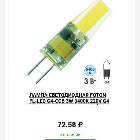
преимущества конкретного товара, получить
информацию об отличительных особенностях товара,
который вы собираетесь купить. Мы всегда рады
помочь, посоветовать, рассказать подробно о товарах
из нашего ассортимента.
Свяжитесь с нами любым способом, который для вас
наиболее удобен. С удовольствием ответим на все
вопросы.
ЛАМПА СВЕТОДИОДНАЯ FOTON
FL-LED G4-COB 3W 6400K 220V G4
210LM 10Х32MM ХОЛОДНЫЙ
СВЕТ
72.58 ₽
в наличии