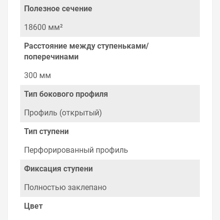
является офертой, наличие и стоимость оборудования
Полезное сечение
необходимо уточнить у менеджеров, которые с
удовольствием помогут Вам в выборе оборудования и
18600 мм²
оформлении на него заказа.
Расстояние между ступеньками/
Производитель оставляет за собой право изменять
поперечинами
внешний вид, технические характеристики и
комплектацию без уведомления.
300 мм
Цена на Лестничный лоток 80х300 плюс, L 3000 , у нас
Тип бокового профиля
всегда одни из лучших. Сравните с прайсом в других
магазинах, и вы поймете, что у нас оптимальное
Профиль (открытый)
соотношение цены, качества и ассортимента.
Перечень товаров, которые мы продаем, насчитывает
Тип ступени
десятки тысяч позиций. На сайте можно найти как
товары, пользующиеся повышенным спросом, так и
Перфорированный профиль
то, что в других магазинах купить сложно.
Ассортимент – это то, чему мы уделяем особое
Фиксация ступени
внимание. Кроме того, ставка делается на
безопасность и качество продукции. Так же цена - 2
Полностью заклепано
778.68 ₽ может быть для Вас и ниже так как у нас
действуют хорошие скидки для оптовых покупателей.
Цвет
Мы предлагаем большой выбор товаров из категории