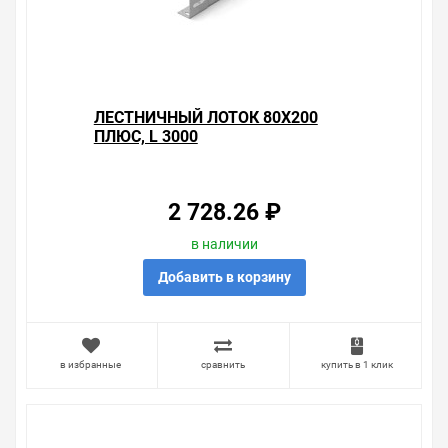
защите прав потребителя». Это не значит, что нужно
тратить много времени на решение проблемы.
Правила, согласно которым урегулируется проблема,
очень простые. Мы просто заменяем некачественный
товар на то, который соответствует ожиданиям, или
возвращаем деньги.
ЛЕСТНИЧНЫЙ ЛОТОК 80Х200
ПЛЮС, L 3000
Наличие Лестничный лоток 80х300 плюс, L 3000 на
складе уточняйте у менеджера. Также можно получить
консультацию по тому, что мы продаем, узнать
преимущества конкретного товара, получить
2 728.26 ₽
информацию об отличительных особенностях товара,
который вы собираетесь купить. Мы всегда рады
в наличии
помочь, посоветовать, рассказать подробно о товарах
из нашего ассортимента.
Добавить в корзину
Свяжитесь с нами любым способом, который для вас
наиболее удобен. С удовольствием ответим на все
вопросы.
в избранные
сравнить
купить в 1 клик