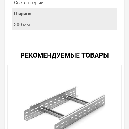
Светло-серый
Лестничные лотки ДКС L5
по хорошим ценам. Уверены, что вы найдете на нашем
Ширина
сайте именно то, что искали, потратив на это минимум
времени. Есть поиск по позициям.
300 мм
Весь товар сертифицирован, отвечает требованиям
качества. Мы работаем с проверенными
поставщиками, продаем товар от давно
зарекомендовавших себя брендов.
РЕКОМЕНДУЕМЫЕ ТОВАРЫ
Быстрая доставка в любой город – несколько
вариантов, вы всегда можете выбрать наиболее
удобный. Лестничный лоток 80х300 плюс, L 3000 ,
можно получить в пункте выдачи, или заказать
курьерскую доставку до двери. Закажите выгодную
доставку в Ваш город или прямо к вашей двери. Это
удобнее, чем объезжать магазины, тратить время,
выбирать из того, что предлагают, а не покупать то,
что нужно, что хочется.
Брак – это исключение в нашем ассортименте. Если он
выявлен, то возврат товара осуществляется в
соответствии с Законом Российской Федерации «О