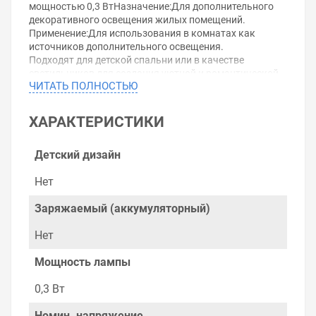
мощностью 0,3 ВтНазначение:Для дополнительного
декоративного освещения жилых помещений.
Применение:Для использования в комнатах как
источников дополнительного освещения.
Подходят для детской спальни или в качестве
светильников для создания уютной и романтической
ЧИТАТЬ ПОЛНОСТЬЮ
атмосферы, а также для подсобных помещений.
Материалы:Материал корпуса из безопасного АБС-
пластика.
ХАРАКТЕРИСТИКИ
Источник света – светодиоды SMD.
Преимущества:Простой и надежный способ
дополнительной подсветки помещения.
Детский дизайн
Яркий запоминающийся дизайн.
Экономичные светодиоды служат дольше обычных
Нет
ламп.
Характеристики:Мощность: 0,3 Вт
Заряжаемый (аккумуляторный)
Напряжение: 220 В
Датчик освещенности: нет
Нет
Цвет свечения: RGB (трехцветный)
Наличие выключателя: да
Мощность лампы
Размеры: 60х55х75 мм
0,3 Вт
Уважаемые покупатели.
Номин. напряжение