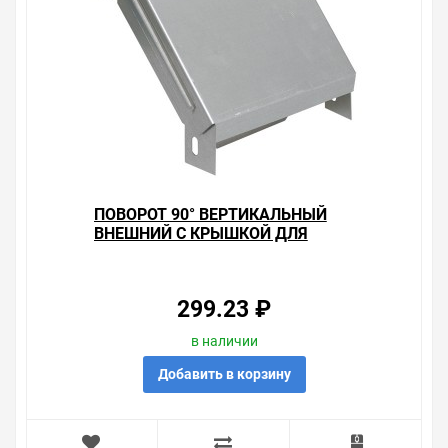
времени. Есть поиск по позициям.
Весь товар сертифицирован, отвечает требованиям
качества. Мы работаем с проверенными
поставщиками, продаем товар от давно
зарекомендовавших себя брендов.
Быстрая доставка в любой город – несколько
вариантов, вы всегда можете выбрать наиболее
удобный. Поворот 90° вертикальный внешний с
крышкой для лотков 50х150 ИЭК , можно получить в
ПОВОРОТ 90° ВЕРТИКАЛЬНЫЙ
пункте выдачи, или заказать курьерскую доставку до
ВНЕШНИЙ С КРЫШКОЙ ДЛЯ
двери. Закажите выгодную доставку в Ваш город или
ЛОТКОВ 35Х50 ИЭК
прямо к вашей двери. Это удобнее, чем объезжать
магазины, тратить время, выбирать из того, что
предлагают, а не покупать то, что нужно, что хочется.
299.23 ₽
Брак – это исключение в нашем ассортименте. Если он
в наличии
выявлен, то возврат товара осуществляется в
Добавить в корзину
соответствии с Законом Российской Федерации «О
защите прав потребителя». Это не значит, что нужно
тратить много времени на решение проблемы.
Правила, согласно которым урегулируется проблема,