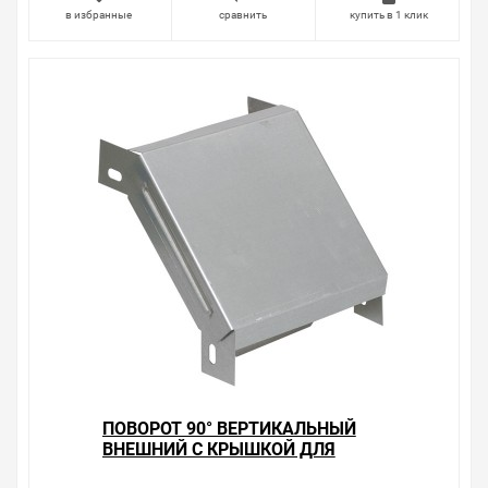
очень простые. Мы просто заменяем некачественный
в избранные
сравнить
купить в 1 клик
товар на то, который соответствует ожиданиям, или
возвращаем деньги.
Наличие Поворот 90° вертикальный внешний с
крышкой для лотков 50х150 ИЭК на складе уточняйте
у менеджера. Также можно получить консультацию по
тому, что мы продаем, узнать преимущества
конкретного товара, получить информацию об
отличительных особенностях товара, который вы
собираетесь купить. Мы всегда рады помочь,
посоветовать, рассказать подробно о товарах из
нашего ассортимента.
Свяжитесь с нами любым способом, который для вас
наиболее удобен. С удовольствием ответим на все
вопросы.
ПОВОРОТ 90° ВЕРТИКАЛЬНЫЙ
ВНЕШНИЙ С КРЫШКОЙ ДЛЯ
ЛОТКОВ 35Х150 ИЭК