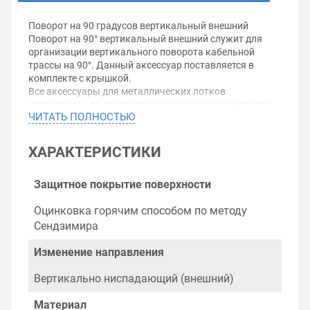
Поворот на 90 градусов вертикальный внешний
Поворот на 90° вертикальный внешний служит для
организации вертикального поворота кабельной
трассы на 90°. Данный аксессуар поставляется в
комплекте с крышкой.
Все аксессуары для металлических лотков
изготовлены из стали горячего цинкования методом
ЧИТАТЬ ПОЛНОСТЬЮ
Сендзимира (защитный слой цинка 10-20
мкм).Технические характеристики:Высота: 50мм
Ширина: 150мм
ХАРАКТЕРИСТИКИ
Угол отклонения: 90°
Толщина металла: 0,8мм
Защитное покрытие поверхности
Уважаемые покупатели.
Оцинковка горячим способом по методу
Обращаем Ваше внимание, что размещенная на
Сендзимира
данном сайте справочная информация о товарах не
является офертой, наличие и стоимость оборудования
Изменение направления
необходимо уточнить у менеджеров, которые с
удовольствием помогут Вам в выборе оборудования и
Вертикально ниспадающий (внешний)
оформлении на него заказа.
Материал