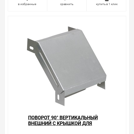
очень простые. Мы просто заменяем некачественный
в избранные
сравнить
купить в 1 клик
товар на то, который соответствует ожиданиям, или
возвращаем деньги.
Наличие Поворот 90° вертикальный внешний с
крышкой для лотков 50х50 ИЭК на складе уточняйте у
менеджера. Также можно получить консультацию по
тому, что мы продаем, узнать преимущества
конкретного товара, получить информацию об
отличительных особенностях товара, который вы
собираетесь купить. Мы всегда рады помочь,
посоветовать, рассказать подробно о товарах из
нашего ассортимента.
Свяжитесь с нами любым способом, который для вас
наиболее удобен. С удовольствием ответим на все
вопросы.
ПОВОРОТ 90° ВЕРТИКАЛЬНЫЙ
ВНЕШНИЙ С КРЫШКОЙ ДЛЯ
ЛОТКОВ 50Х100 ИЭК