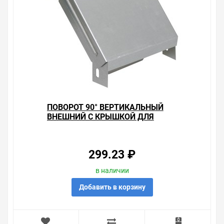
времени. Есть поиск по позициям.
Весь товар сертифицирован, отвечает требованиям
качества. Мы работаем с проверенными
поставщиками, продаем товар от давно
зарекомендовавших себя брендов.
Быстрая доставка в любой город – несколько
вариантов, вы всегда можете выбрать наиболее
удобный. Поворот 90° вертикальный внешний с
крышкой для лотков 50х50 ИЭК , можно получить в
ПОВОРОТ 90° ВЕРТИКАЛЬНЫЙ
пункте выдачи, или заказать курьерскую доставку до
ВНЕШНИЙ С КРЫШКОЙ ДЛЯ
двери. Закажите выгодную доставку в Ваш город или
ЛОТКОВ 35Х50 ИЭК
прямо к вашей двери. Это удобнее, чем объезжать
магазины, тратить время, выбирать из того, что
предлагают, а не покупать то, что нужно, что хочется.
299.23 ₽
Брак – это исключение в нашем ассортименте. Если он
в наличии
выявлен, то возврат товара осуществляется в
Добавить в корзину
соответствии с Законом Российской Федерации «О
защите прав потребителя». Это не значит, что нужно
тратить много времени на решение проблемы.
Правила, согласно которым урегулируется проблема,