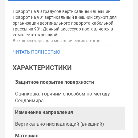
Поворот на 90 градусов вертикальный внешний
Поворот на 90° вертикальный внешний служит для
организации вертикального поворота кабельной
трассы на 90°. Данный аксессуар поставляется в
комплекте с крышкой.
Все аксессуары для металлических лотков
изготовлены из стали горячего цинкования методом
ЧИТАТЬ ПОЛНОСТЬЮ
Сендзимира (защитный слой цинка 10-20
мкм).Технические характеристики:Высота: 50мм
Ширина: 50мм
ХАРАКТЕРИСТИКИ
Угол отклонения: 90°
Толщина металла: 0,8мм
Защитное покрытие поверхности
Уважаемые покупатели.
Оцинковка горячим способом по методу
Обращаем Ваше внимание, что размещенная на
Сендзимира
данном сайте справочная информация о товарах не
является офертой, наличие и стоимость оборудования
Изменение направления
необходимо уточнить у менеджеров, которые с
удовольствием помогут Вам в выборе оборудования и
Вертикально ниспадающий (внешний)
оформлении на него заказа.
Материал