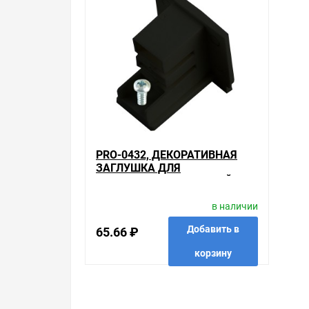
Шинопровод трехфазный и комплектующие Fer
по хорошим ценам. Уверены, что вы найдете на н
Весь товар сертифицирован, отвечает требован
брендов.
Быстрая доставка в любой город – несколько в
,91260 , можно получить в пункте выдачи, или з
удобнее, чем объезжать магазины, тратить время,
Брак – это исключение в нашем ассортименте. Е
потребителя». Это не значит, что нужно тратит
PRO-0432, ДЕКОРАТИВНАЯ
просто заменяем некачественный товар на то, 
ЗАГЛУШКА ДЛЯ
ШИНОПРОВОДА ,ЧЕРНЫЙ
Наличие PRO-0432, декоративная заглушка для ш
,91262
продаем, узнать преимущества конкретного тов
в наличии
рады помочь, посоветовать, рассказать подробн
Добавить в
65.66 ₽
Свяжитесь с нами любым способом, который для 
корзину
в избранные
сравнить
купить в 1 клик