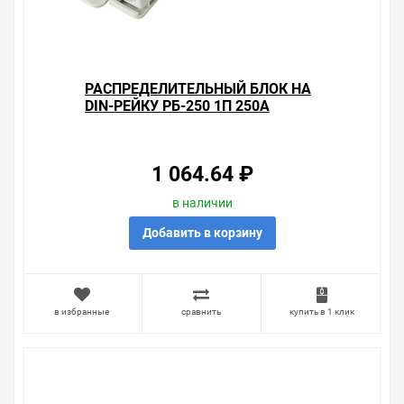
конкретного товара, получить информацию об
отличительных особенностях товара, который вы
собираетесь купить. Мы всегда рады помочь,
посоветовать, рассказать подробно о товарах из
нашего ассортимента.
РАСПРЕДЕЛИТЕЛЬНЫЙ БЛОК НА
DIN-РЕЙКУ РБ-250 1П 250А
Свяжитесь с нами любым способом, который для вас
(1Х120/2X35+5X16+4X10) TDM
наиболее удобен. С удовольствием ответим на все
вопросы.
1 064.64 ₽
в наличии
Добавить в корзину
в избранные
сравнить
купить в 1 клик