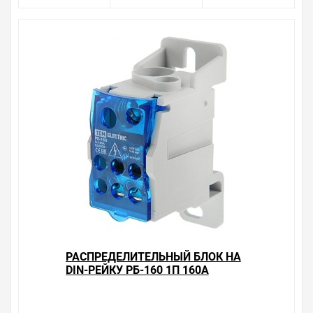
мы продаем, насчитывает десятки тысяч позиций. На
сайте можно найти как товары, пользующиеся
повышенным спросом, так и то, что в других
магазинах купить сложно. Ассортимент – это то, чему
мы уделяем особое внимание. Кроме того, ставка
делается на безопасность и качество продукции. Так
же цена - 362.85 ₽ может быть для Вас и ниже так как у
нас действуют хорошие скидки для оптовых
покупателей.
Мы предлагаем большой выбор товаров из категории
Распределительные блоки 1-полюсные (кросс-
модули)
по хорошим ценам. Уверены, что вы найдете на нашем
сайте именно то, что искали, потратив на это минимум
времени. Есть поиск по позициям.
Весь товар сертифицирован, отвечает требованиям
качества. Мы работаем с проверенными
РАСПРЕДЕЛИТЕЛЬНЫЙ БЛОК НА
поставщиками, продаем товар от давно
DIN-РЕЙКУ РБ-160 1П 160А
зарекомендовавших себя брендов.
(1Х70+1X16/6X16) TDM
Быстрая доставка в любой город – несколько