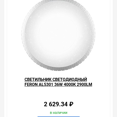
Цена на Светильник светодиодный Feron AL5301 60W
4000К 5000Lm , у нас всегда одни из лучших. Сравните
с прайсом в других магазинах, и вы поймете, что у нас
оптимальное соотношение цены, качества и
ассортимента. Перечень товаров, которые мы
продаем, насчитывает десятки тысяч позиций. На
сайте можно найти как товары, пользующиеся
повышенным спросом, так и то, что в других
магазинах купить сложно. Ассортимент – это то, чему
мы уделяем особое внимание. Кроме того, ставка
делается на безопасность и качество продукции. Так
же цена - 3 118.36 ₽ может быть для Вас и ниже так
как у нас действуют хорошие скидки для оптовых
покупателей.
СВЕТИЛЬНИК СВЕТОДИОДНЫЙ
Мы предлагаем большой выбор товаров из категории
FERON AL5301 36W 4000К 2900LM
Бытовые Бытовые накладные светодиодные
светильники LED Тарелки Feron
по хорошим ценам. Уверены, что вы найдете на нашем
сайте именно то, что искали, потратив на это минимум
2 629.34 ₽
времени. Есть поиск по позициям.
в наличии
Весь товар сертифицирован, отвечает требованиям