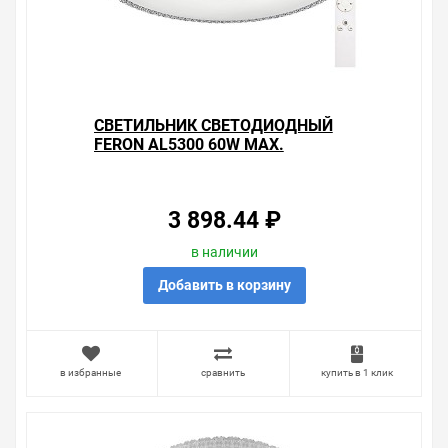
выключении светильника
Характеристики:Мощность: 60 Вт
Напряжение: 220 В
Цветовая температура: 4000 К
Световой поток: 5000 лм
Материал рассеивателя: матовый пластик, серия
СВЕТИЛЬНИК СВЕТОДИОДНЫЙ
звездное небо
FERON AL5300 60W MAX.
Материал корпуса: штампованная сталь
3000К-6500K 5000LM
Размеры: ∅ 500x77 мм
УПРАВЛЯЕМЫЙ
Цвет основания: белый
3 898.44 ₽
Уважаемые покупатели.
в наличии
Обращаем Ваше внимание, что размещенная на
данном сайте справочная информация о товарах не
Добавить в корзину
является офертой, наличие и стоимость оборудования
необходимо уточнить у менеджеров, которые с
удовольствием помогут Вам в выборе оборудования и
оформлении на него заказа.
в избранные
сравнить
купить в 1 клик
Производитель оставляет за собой право изменять
внешний вид, технические характеристики и
комплектацию без уведомления.