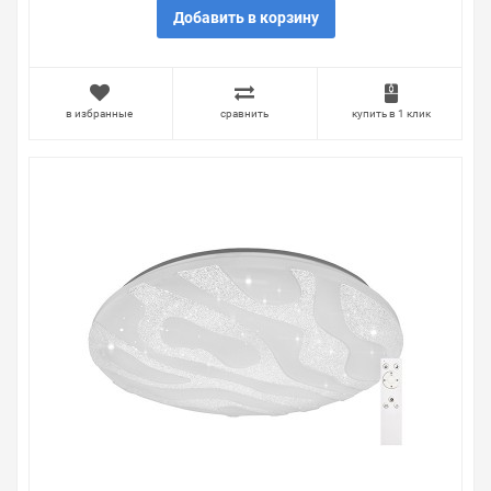
качества. Мы работаем с проверенными
Добавить в корзину
поставщиками, продаем товар от давно
зарекомендовавших себя брендов.
Быстрая доставка в любой город – несколько
в избранные
сравнить
купить в 1 клик
вариантов, вы всегда можете выбрать наиболее
удобный. Светильник светодиодный Feron AL5301 60W
4000К 5000Lm , можно получить в пункте выдачи, или
заказать курьерскую доставку до двери. Закажите
выгодную доставку в Ваш город или прямо к вашей
двери. Это удобнее, чем объезжать магазины, тратить
время, выбирать из того, что предлагают, а не
покупать то, что нужно, что хочется.
Брак – это исключение в нашем ассортименте. Если он
выявлен, то возврат товара осуществляется в
соответствии с Законом Российской Федерации «О
защите прав потребителя». Это не значит, что нужно
тратить много времени на решение проблемы.
Правила, согласно которым урегулируется проблема,
очень простые. Мы просто заменяем некачественный
товар на то, который соответствует ожиданиям, или
возвращаем деньги.