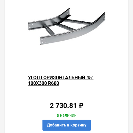
что нужно, что хочется.
Брак – это исключение в нашем ассортименте. Если он
выявлен, то возврат товара осуществляется в
соответствии с Законом Российской Федерации «О
защите прав потребителя». Это не значит, что нужно
тратить много времени на решение проблемы.
Правила, согласно которым урегулируется проблема,
очень простые. Мы просто заменяем некачественный
товар на то, который соответствует ожиданиям, или
возвращаем деньги.
Наличие Угол горизонтальный 45° 100x300 R300 на
УГОЛ ГОРИЗОНТАЛЬНЫЙ 45°
складе уточняйте у менеджера. Также можно получить
100X300 R600
консультацию по тому, что мы продаем, узнать
преимущества конкретного товара, получить
информацию об отличительных особенностях товара,
который вы собираетесь купить. Мы всегда рады
2 730.81 ₽
помочь, посоветовать, рассказать подробно о товарах
из нашего ассортимента.
в наличии
Свяжитесь с нами любым способом, который для вас
Добавить в корзину
наиболее удобен. С удовольствием ответим на все