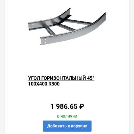
что нужно, что хочется.
Брак – это исключение в нашем ассортименте. Если он
выявлен, то возврат товара осуществляется в
соответствии с Законом Российской Федерации «О
защите прав потребителя». Это не значит, что нужно
тратить много времени на решение проблемы.
Правила, согласно которым урегулируется проблема,
очень простые. Мы просто заменяем некачественный
товар на то, который соответствует ожиданиям, или
возвращаем деньги.
Наличие Угол горизонтальный 45° 50x400 R300 на
УГОЛ ГОРИЗОНТАЛЬНЫЙ 45°
складе уточняйте у менеджера. Также можно получить
100X400 R300
консультацию по тому, что мы продаем, узнать
преимущества конкретного товара, получить
информацию об отличительных особенностях товара,
который вы собираетесь купить. Мы всегда рады
1 986.65 ₽
помочь, посоветовать, рассказать подробно о товарах
из нашего ассортимента.
в наличии
Свяжитесь с нами любым способом, который для вас
Добавить в корзину
наиболее удобен. С удовольствием ответим на все