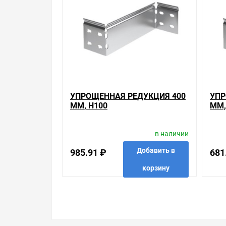
Свяжитесь с нами любым способом, который для 
УПРОЩЕННАЯ РЕДУКЦИЯ 400
УПР
ММ, H100
ММ,
в наличии
Добавить в
985.91 ₽
681
корзину
в избранные
сравнить
купить в 1 клик
в избр