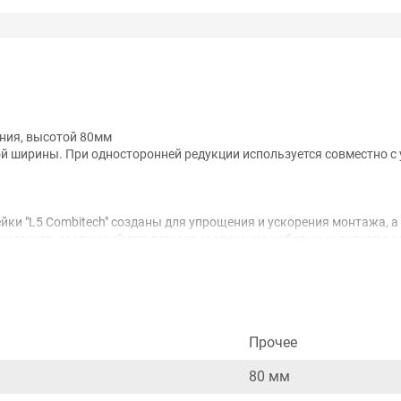
ния, высотой 80мм
й ширины. При односторонней редукции используется совместно 
йки "L5 Combitech" созданы для упрощения и ускорения монтажа, 
аксессуар, созданный для легкого соединения кабельных лотков р
 с обеих (при односторонней редукции аксессуар необходимо примен
ндзимира". Ширина редукции - 400 мм, высота бокового профиля - 8
анном сайте справочная информация о товарах не является оферт
Прочее
удовольствием помогут Вам в выборе оборудования и оформлении н
80 мм
ть внешний вид, технические характеристики и комплектацию без 