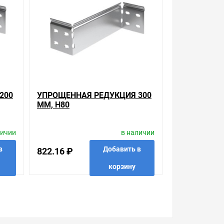
200
УПРОЩЕННАЯ РЕДУКЦИЯ 300
ММ, H80
личии
в наличии
в
Добавить в
822.16 ₽
корзину
 в 1 клик
в избранные
сравнить
купить в 1 клик