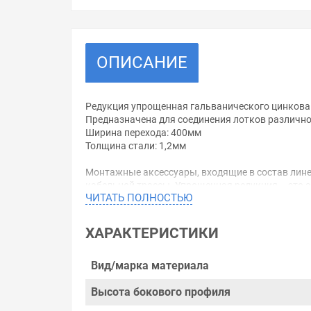
ОПИСАНИЕ
Редукция упрощенная гальванического цинкова
Предназначена для соединения лотков различно
Ширина перехода: 400мм
Толщина стали: 1,2мм
Монтажные аксессуары, входящие в состав лине
кабельной трассы. Упрощенная редукция – это 
ЧИТАТЬ ПОЛНОСТЬЮ
закрепляться как с одной стороны лотка, так и
аксессуара - "Сталь, оцинкованная по методу Се
ХАРАКТЕРИСТИКИ
Уважаемые покупатели.
Обращаем Ваше внимание, что размещенная на д
Вид/марка материала
необходимо уточнить у менеджеров, которые с 
Высота бокового профиля
Производитель оставляет за собой право изменя