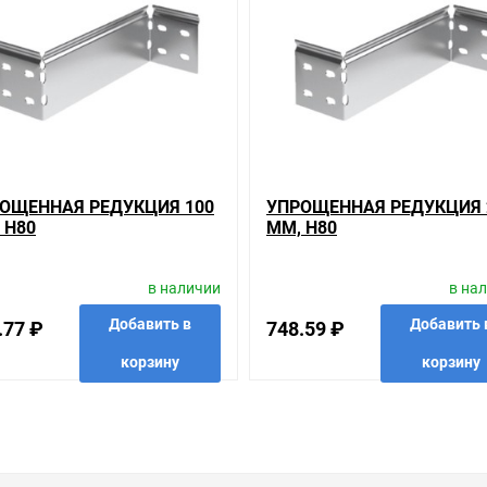
вас наиболее удобен. С удовольствием ответим на все вопросы.
ОЩЕННАЯ РЕДУКЦИЯ 100
УПРОЩЕННАЯ РЕДУКЦИЯ 
 H80
ММ, H80
в наличии
в на
Добавить в
Добавить 
.77 ₽
748.59 ₽
корзину
корзину
анные
сравнить
купить в 1 клик
в избранные
сравнить
купить