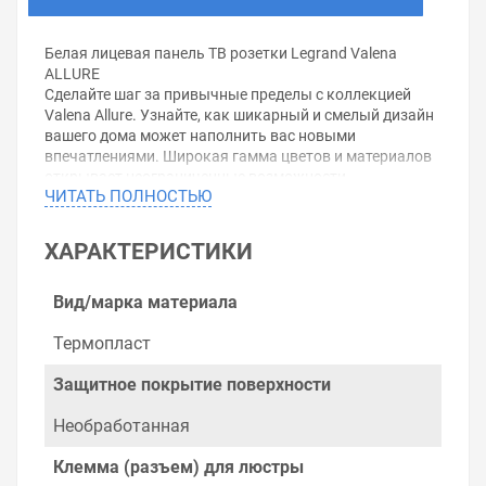
Белая лицевая панель ТВ розетки Legrand Valena
ALLURE
Сделайте шаг за привычные пределы с коллекцией
Valena Allure. Узнайте, как шикарный и смелый дизайн
вашего дома может наполнить вас новыми
впечатлениями. Широкая гамма цветов и материалов
открывает неограниченные возможности
ЧИТАТЬ ПОЛНОСТЬЮ
самовыражения.
Серия Valena Allure предлагает широкую гамму
функций, делающих ваш дом комфортным,
ХАРАКТЕРИСТИКИ
безопасным и экологичным.
Серия Valena Allure полностью оправдывает Ваши
ожидания благодаря трем типам рамок с широкой
Вид/марка материала
гаммой цветовых решений.Открыть в
конструкторе:Розетка TV простая Legrand Valena Allure
Термопласт
+ рамка Белая
Защитное покрытие поверхности
Уважаемые покупатели.
Необработанная
Обращаем Ваше внимание, что размещенная на
данном сайте справочная информация о товарах не
Клемма (разъем) для люстры