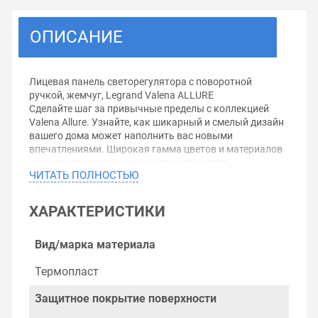
ОПИСАНИЕ
Лицевая панель светорегулятора с поворотной
ручкой, жемчуг, Legrand Valena ALLURE
Сделайте шаг за привычные пределы с коллекцией
Valena Allure. Узнайте, как шикарный и смелый дизайн
вашего дома может наполнить вас новыми
впечатлениями. Широкая гамма цветов и материалов
открывает неограниченные возможности
ЧИТАТЬ ПОЛНОСТЬЮ
самовыражения.
Серия Valena Allure предлагает широкую гамму
функций, делающих ваш дом комфортным,
ХАРАКТЕРИСТИКИ
безопасным и экологичным.
Серия Valena Allure полностью оправдывает Ваши
ожидания благодаря трем типам рамок с широкой
Вид/марка материала
гаммой цветовых решений.Открыть в
конструкторе:Светорегулятор поворотный 300 Вт
Термопласт
Legrand Valena Allure + рамка Белая
Защитное покрытие поверхности
Уважаемые покупатели.