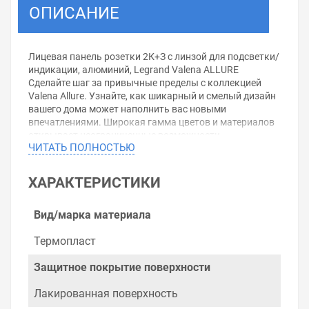
ОПИСАНИЕ
Лицевая панель розетки 2К+З с линзой для подсветки/
индикации, алюминий, Legrand Valena ALLURE
Сделайте шаг за привычные пределы с коллекцией
Valena Allure. Узнайте, как шикарный и смелый дизайн
вашего дома может наполнить вас новыми
впечатлениями. Широкая гамма цветов и материалов
открывает неограниченные возможности
ЧИТАТЬ ПОЛНОСТЬЮ
самовыражения.
Серия Valena Allure предлагает широкую гамму
функций, делающих ваш дом комфортным,
ХАРАКТЕРИСТИКИ
безопасным и экологичным.
Серия Valena Allure полностью оправдывает Ваши
ожидания благодаря трем типам рамок с широкой
Вид/марка материала
гаммой цветовых решений.
Термопласт
Уважаемые покупатели.
Защитное покрытие поверхности
Обращаем Ваше внимание, что размещенная на
данном сайте справочная информация о товарах не
Лакированная поверхность
является офертой, наличие и стоимость оборудования