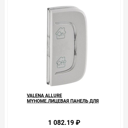
VALENA ALLURE
MYHOME.ЛИЦЕВАЯ ПАНЕЛЬ ДЛЯ
МЕХАНИЗМОВ BUS/SCS.С
СИМВОЛОМ "GEN-ON-OFF".1
МОДУЛЬ.УСТАНОВК
1 082.19 ₽