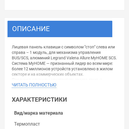
ОПИСАНИЕ
Лицевая панель клавиши с символом "стоп" слева или
справа – 1 модуль, для механизма управления
BUS/SCS, алюминий Legrand Valena Allure MyHOME SCS.
Система MyHOME — признанный лидер во всем мире:
более 12 миллионов устройств установлено в жилом
секторе и на коммерческих объектах.
Продумав однажды архитектуру своего дома, с
ЧИТАТЬ ПОЛНОСТЬЮ
системой MyHome Вы без труда сможете менять,
дополнять и расширять функционал системы без
капитальных строительных работ.
ХАРАКТЕРИСТИКИ
Уважаемые покупатели.
Вид/марка материала
Обращаем Ваше внимание, что размещенная на
данном сайте справочная информация о товарах не
Термопласт