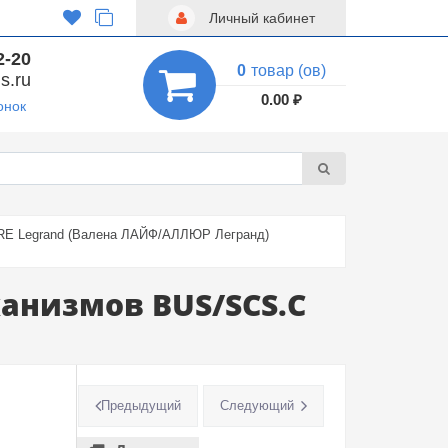
Личный кабинет
2-20
0
товар (ов)
s.ru
0.00 ₽
онок
URE Legrand (Валена ЛАЙФ/АЛЛЮР Легранд)
анизмов BUS/SCS.С
Предыдущий
Следующий