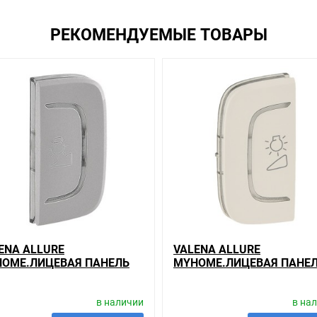
вас наиболее удобен. С удовольствием ответим на все вопросы.
РЕКОМЕНДУЕМЫЕ ТОВАРЫ
ENA ALLURE
VALENA ALLURE
OME.ЛИЦЕВАЯ ПАНЕЛЬ
MYHOME.ЛИЦЕВАЯ ПАНЕ
 МЕХАНИЗМОВ BUS/SCS.С
ДЛЯ МЕХАНИЗМОВ BUS/S
МВОЛОМ
СИМВОЛОМ
в наличии
в на
ЕТОРЕГУЛЯТОР".1
"СВЕТОРЕГУЛЯТОР".1
УЛЬ.УСТА
МОДУЛЬ.УСТА