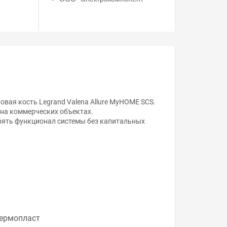
овая кость Legrand Valena Allure MyHOME SCS.
 на коммерческих объектах.
ирять функционал системы без капитальных
ой, наличие и стоимость оборудования
а него заказа.
уведомления.
 , у нас всегда одни из лучших. Сравните с
ермопласт