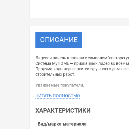
ОПИСАНИЕ
Лицевая панель клавиши с символом "светорегул
Система MyHOME — признанный лидер во всем ми
Продумав однажды архитектуру своего дома, с 
строительных работ.
Уважаемые покупатели.
ЧИТАТЬ ПОЛНОСТЬЮ
Обращаем Ваше внимание, что размещенная на д
необходимо уточнить у менеджеров, которые с 
ХАРАКТЕРИСТИКИ
Производитель оставляет за собой право изменя
Цена на Valena ALLURE MyHome.Лицевая панель д
Вид/марка материала