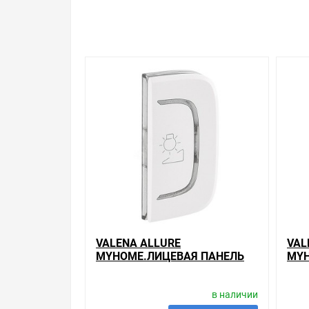
Свяжитесь с нами любым способом, который для 
VALENA ALLURE
VAL
MYHOME.ЛИЦЕВАЯ ПАНЕЛЬ
MYH
ДЛЯ МЕХАНИЗМОВ BUS/SCS.С
ДЛЯ
СИМВОЛОМ
СИ
в наличии
"СВЕТОРЕГУЛЯТОР".1
"СВ
МОДУЛЬ.УСТА
МОД