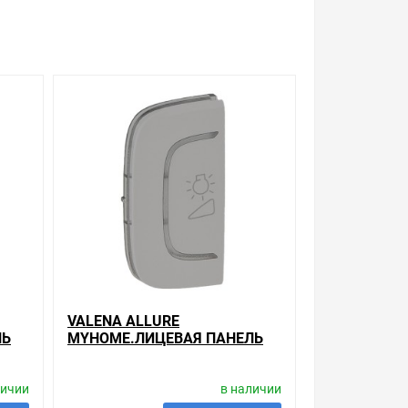
VALENA ALLURE
ЛЬ
MYHOME.ЛИЦЕВАЯ ПАНЕЛЬ
CS.С
ДЛЯ МЕХАНИЗМОВ BUS/SCS.С
СИМВОЛОМ
личии
в наличии
"СВЕТОРЕГУЛЯТОР".1
МОДУЛЬ.УСТА