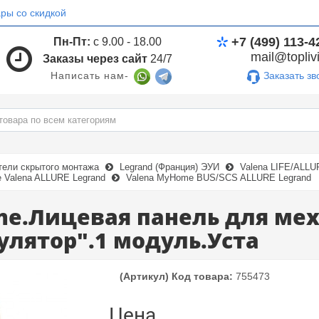
ры со скидкой
+7 (499) 113-4
Пн-Пт:
с 9.00 - 18.00
mail@toplivi
Заказы через сайт
24/7
Заказать зв
Написать нам-
тели скрытого монтажа
Legrand (Франция) ЭУИ
Valena LIFE/ALL
Valena ALLURE Legrand
Valena MyHome BUS/SCS ALLURE Legrand
me.Лицевая панель для мех
лятор".1 модуль.Уста
(Артикул) Код товара:
755473
Цена