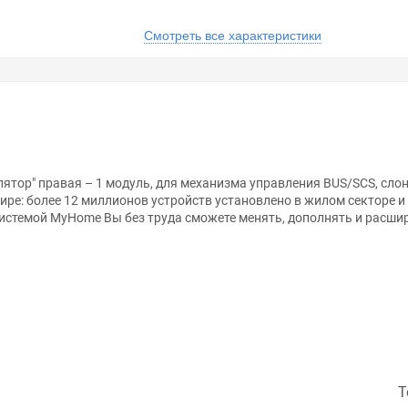
Смотреть все характеристики
ятор" правая – 1 модуль, для механизма управления BUS/SCS, слон
ре: более 12 миллионов устройств установлено в жилом секторе и
системой MyHome Вы без труда сможете менять, дополнять и расш
анном сайте справочная информация о товарах не является оферт
удовольствием помогут Вам в выборе оборудования и оформлении н
ть внешний вид, технические характеристики и комплектацию без 
ля механизмов BUS/SCS.С символом "Светорегулятор".1 модуль.Уста
Т