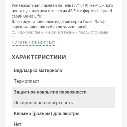
Универсальная лицевая панель (771519) жемчужного
цвета с диаметром отверстия 46,5 мм фирмы Legrand
серии Galea Life
Электроустановочные изделия серии Галея Лайф
зарекомендовали себя как уникальный,
функционалльный и качественный продукт фирмы
Легранд. В данную серию входит самое различное
ЧИТАТЬ ПОЛНОСТЬЮ
оборудование: розетки, выключатели,
светорегуляторы, датчики движения и другие изделия.
Благодаря широкой цветовой гамме коллекции и
ХАРАКТЕРИСТИКИ
разнообразию материалов (искусственный камень,
металл, натуральное дерево, кожа и другие) можно
подобрать элементы для установки в гостиной, кухне,
Вид/марка материала
спальне, ванной комнате, офисе и других помещениях,
которые будут идеально вписываться в интерьерное
Термопласт
решение помещения.
Над стилем продукции Galea Life трудилась отдельная
Защитное покрытие поверхности
команда дизайнеров, которой успешно удалось
объединить безупречный внешний вид с
Лакированная поверхность
непревзойденными техническими характеристиками.
Качество, разнообразие вариантов и
Клемма (разъем) для люстры
функциональность несут в себе лидерство и
популярность компании Legrand на протяжении уже
Нет