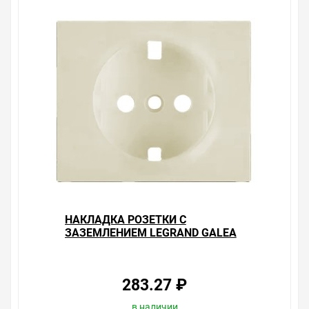
заземления Legrand Galea Life + рамка White
Уважаемые покупатели.
Обращаем Ваше внимание, что размещенная на
данном сайте справочная информация о товарах не
является офертой, наличие и стоимость оборудования
необходимо уточнить у менеджеров, которые с
удовольствием помогут Вам в выборе оборудования и
оформлении на него заказа.
Производитель оставляет за собой право изменять
внешний вид, технические характеристики и
комплектацию без уведомления.
Цена на Накладка розетки без заземления Legrand
Galea Life Pearl , у нас всегда одни из лучших. Сравните
НАКЛАДКА РОЗЕТКИ С
с прайсом в других магазинах, и вы поймете, что у нас
ЗАЗЕМЛЕНИЕМ LEGRAND GALEA
оптимальное соотношение цены, качества и
LIFE PEARL
ассортимента. Перечень товаров, которые мы
продаем, насчитывает десятки тысяч позиций. На
сайте можно найти как товары, пользующиеся
283.27 ₽
повышенным спросом, так и то, что в других
магазинах купить сложно. Ассортимент – это то, чему
в наличии