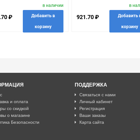
в наличии
в на
ДУЛЯ.АЛЮМИНИЙ
МОДУЛЯ.АЛЮМИНИЙ
Добавить в
Добавить 
.70 ₽
921.70 ₽
корзину
корзину
анные
сравнить
купить в 1 клик
в избранные
сравнить
купить
ОРМАЦИЯ
ПОДДЕРЖКА
с
Связаться с нами
авка и оплата
Личный кабинет
ры со скидкой
Регистрация
вы о магазине
Ваши заказы
тика Безопасности
Карта сайта