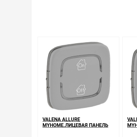
Свяжитесь с нами любым способом, который для 
VALENA ALLURE
VAL
MYHOME.ЛИЦЕВАЯ ПАНЕЛЬ
MYH
ДЛЯ МЕХАНИЗМОВ BUS/SCS.С
ДЛЯ
СИМВОЛОМ "GEN-ON-OFF".2
СИМ