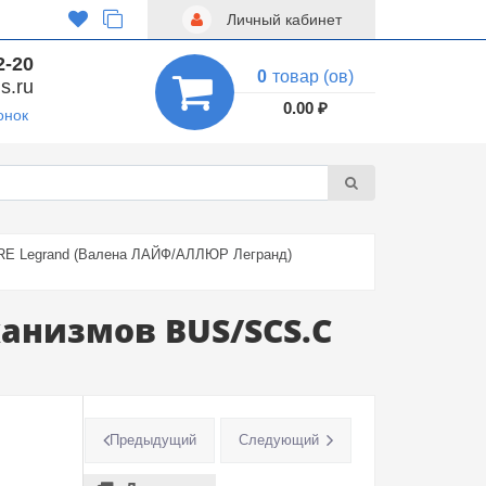
Личный кабинет
2-20
0
товар (ов)
s.ru
0.00 ₽
онок
URE Legrand (Валена ЛАЙФ/АЛЛЮР Легранд)
анизмов BUS/SCS.С
Предыдущий
Следующий