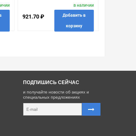
личии
в наличии
"СВЕТОРЕГУЛЯТОР ON-OFF".2
МОДУ
в
Добавить в
921.70 ₽
корзину
 в 1 клик
в избранные
сравнить
купить в 1 клик
ПОДПИШИСЬ СЕЙЧАС
и получайте новости об акциях и
специальных предложениях
Карта сайта