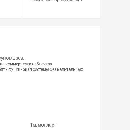
 MyHOME SCS.
 на коммерческих объектах.
ирять функционал системы без капитальных
ой, наличие и стоимость оборудования
а него заказа.
уведомления.
ас всегда одни из лучших. Сравните с прайсом в
Термопласт