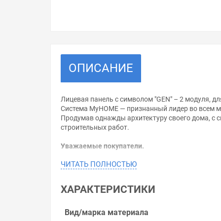
ОПИСАНИЕ
Лицевая панель с символом "GEN" – 2 модуля, д
Система MyHOME — признанный лидер во всем ми
Продумав однажды архитектуру своего дома, с 
строительных работ.
Уважаемые покупатели.
ЧИТАТЬ ПОЛНОСТЬЮ
Обращаем Ваше внимание, что размещенная на д
необходимо уточнить у менеджеров, которые с 
ХАРАКТЕРИСТИКИ
Производитель оставляет за собой право изменя
Цена на Valena ALLURE MyHome.Лицевая панель д
Вид/марка материала