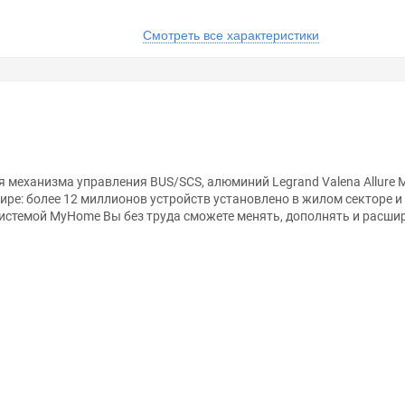
Смотреть все характеристики
ля механизма управления BUS/SCS, алюминий Legrand Valena Allure
ре: более 12 миллионов устройств установлено в жилом секторе и
системой MyHome Вы без труда сможете менять, дополнять и расш
анном сайте справочная информация о товарах не является оферт
удовольствием помогут Вам в выборе оборудования и оформлении н
ть внешний вид, технические характеристики и комплектацию без 
ля механизмов BUS/SCS.С символом "GEN".2 модуля.Алюминий , у н