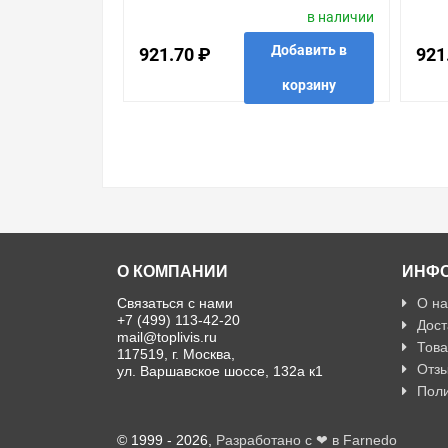
в наличии
МОДУЛЯ.АЛЮМИНИЙ
МО
Добавить в
921.70 ₽
921
корзину
в избранные
сравнить
купить в 1 клик
в избр
О КОМПАНИИ
ИНФ
Связаться с нами
О на
+7 (499) 113-42-20
Дост
mail@toplivis.ru
Това
117519, г. Москва,
Отзы
ул. Варшавское шоссе, 132а к1
Поли
© 1999 - 2026,
Разработано с ❤ в Farnedo