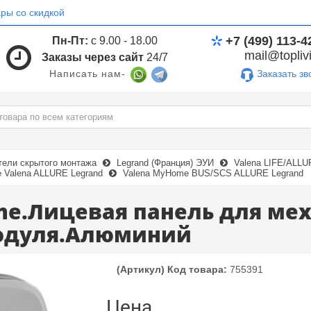
ры со скидкой
+7 (499) 113-4
Пн-Пт:
с 9.00 - 18.00
mail@toplivi
Заказы через сайт
24/7
Заказать зв
Написать нам-
тели скрытого монтажа
Legrand (Франция) ЭУИ
Valena LIFE/ALL
Valena ALLURE Legrand
Valena MyHome BUS/SCS ALLURE Legrand
me.Лицевая панель для мех
модуля.Алюминий
(Артикул) Код товара:
755391
Цена