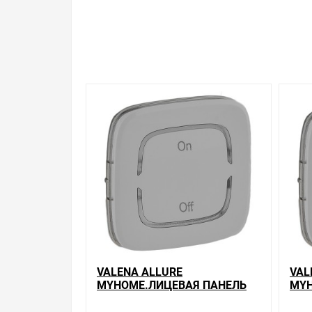
Свяжитесь с нами любым способом, который для 
VALENA ALLURE
VAL
MYHOME.ЛИЦЕВАЯ ПАНЕЛЬ
MYH
ДЛЯ МЕХАНИЗМОВ BUS/SCS.С
ДЛЯ
СИМВОЛОМ "ON-OFF".2
СИМ