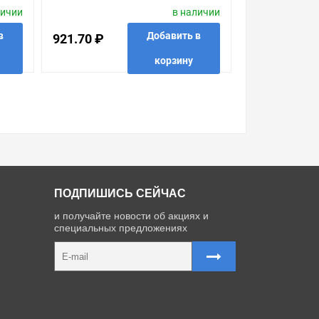
личии
в наличии
"СВЕТОРЕГУЛЯТОР ON-OFF".2
МОДУ
в
Добавить в
921.70 ₽
корзину
 в 1 клик
в избранные
сравнить
купить в 1 клик
ПОДПИШИСЬ СЕЙЧАС
и получайте новости об акциях и
специальных предложениях
Карта сайта