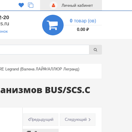
Личный кабинет
2-20
0
товар (ов)
s.ru
0.00 ₽
онок
URE Legrand (Валена ЛАЙФ/АЛЛЮР Легранд)
анизмов BUS/SCS.С
Предыдущий
Следующий