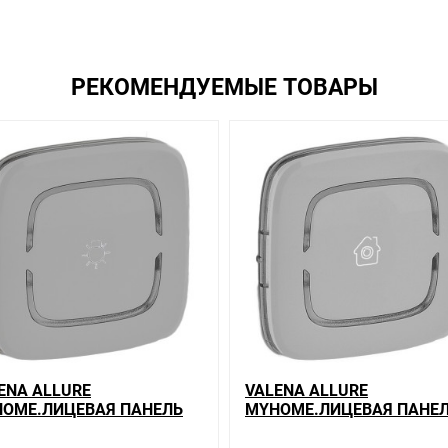
вас наиболее удобен. С удовольствием ответим на все вопросы.
РЕКОМЕНДУЕМЫЕ ТОВАРЫ
ENA ALLURE
VALENA ALLURE
OME.ЛИЦЕВАЯ ПАНЕЛЬ
MYHOME.ЛИЦЕВАЯ ПАНЕ
 МЕХАНИЗМОВ BUS/SCS.С
ДЛЯ МЕХАНИЗМОВ BUS/S
ВОЛОМ "ОСВЕЩЕНИЕ".2
СИМВОЛОМ "GEN".2