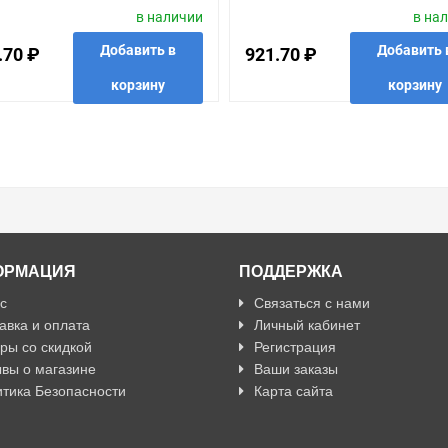
в наличии
в на
ДУЛЯ.АЛЮМИНИЙ
МОДУЛЯ.АЛЮМИНИЙ
Добавить в
Добавить 
.70 ₽
921.70 ₽
корзину
корзину
анные
сравнить
купить в 1 клик
в избранные
сравнить
купить
ОРМАЦИЯ
ПОДДЕРЖКА
с
Связаться с нами
авка и оплата
Личный кабинет
ры со скидкой
Регистрация
вы о магазине
Ваши заказы
тика Безопасности
Карта сайта