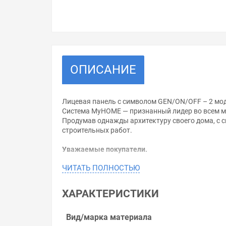
ОПИСАНИЕ
Лицевая панель с символом GEN/ON/OFF – 2 мод
Система MyHOME — признанный лидер во всем ми
Продумав однажды архитектуру своего дома, с 
строительных работ.
Уважаемые покупатели.
ЧИТАТЬ ПОЛНОСТЬЮ
Обращаем Ваше внимание, что размещенная на д
необходимо уточнить у менеджеров, которые с 
ХАРАКТЕРИСТИКИ
Производитель оставляет за собой право изменя
Цена на Valena ALLURE MyHome.Лицевая панель д
Вид/марка материала