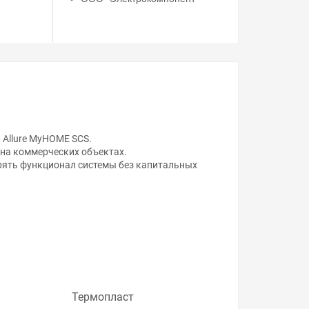
 Allure MyHOME SCS.
 на коммерческих объектах.
ирять функционал системы без капитальных
ой, наличие и стоимость оборудования
а него заказа.
уведомления.
 , у нас всегда одни из лучших. Сравните с
Термопласт