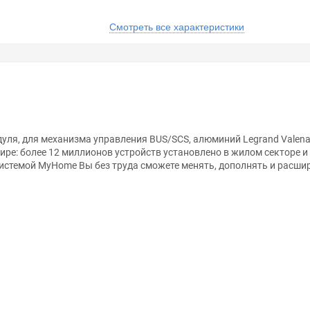
Смотреть все характеристики
уля, для механизма управления BUS/SCS, алюминий Legrand Valena
ре: более 12 миллионов устройств установлено в жилом секторе и
системой MyHome Вы без труда сможете менять, дополнять и расш
анном сайте справочная информация о товарах не является оферт
удовольствием помогут Вам в выборе оборудования и оформлении н
ть внешний вид, технические характеристики и комплектацию без 
ля механизмов BUS/SCS.С символом "GEN-On-Off".2 модуля.Алюминий