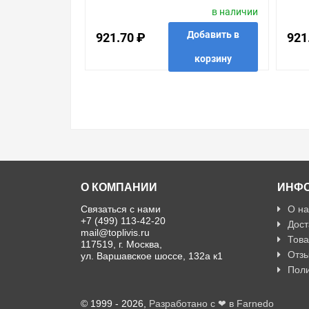
в наличии
МОДУЛЯ.АЛЮМИНИЙ
МО
Добавить в
921.70 ₽
921
корзину
в избранные
сравнить
купить в 1 клик
в избр
О КОМПАНИИ
ИНФ
Связаться с нами
О на
+7 (499) 113-42-20
Дост
mail@toplivis.ru
Това
117519, г. Москва,
Отзы
ул. Варшавское шоссе, 132а к1
Поли
© 1999 - 2026,
Разработано с ❤ в Farnedo