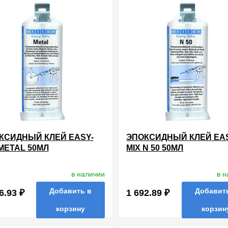
КСИДНЫЙ КЛЕЙ EASY-
ЭПОКСИДНЫЙ КЛЕЙ EA
 METAL 50МЛ
MIX N 50 50МЛ
в наличии
в 
Добавить в
Добавит
6.93 ₽
1 692.89 ₽
корзину
корзин
нные
сравнить
купить в 1 клик
в избранные
сравнить
купи