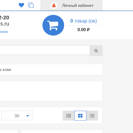
Личный кабинет
2-20
0
товар (ов)
s.ru
0.00 ₽
онок
е клеи
30