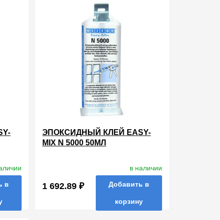
SY-
ЭПОКСИДНЫЙ КЛЕЙ EASY-
MIX N 5000 50МЛ
наличии
в наличии
ь в
Добавить в
1 692.89 ₽
у
корзину
ть в 1 клик
в избранные
сравнить
купить в 1 клик