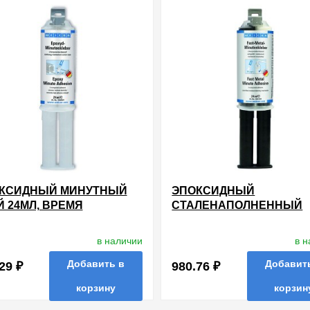
КСИДНЫЙ МИНУТНЫЙ
ЭПОКСИДНЫЙ
Й 24МЛ, ВРЕМЯ
СТАЛЕНАПОЛНЕННЫЙ
ТЫВАНИЯ 3-4 МИНУТЫ
МИНУТНЫЙ КЛЕЙ FAST-
METAL ДЛЯ МЕТАЛА 24
в наличии
в 
Добавить в
Добавит
29 ₽
980.76 ₽
корзину
корзин
нные
сравнить
купить в 1 клик
в избранные
сравнить
купи