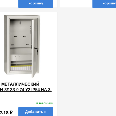
корзину
корзин
нные
сравнить
купить в 1 клик
в избранные
сравнить
купи
 МЕТАЛЛИЧЕСКИЙ
-3/12З-0 74 У2 IP54 НА 3-
НЫЙ СЧЕТЧИК И 12
УЛЕЙ НАВЕСНОЙ ИЭК
в наличии
Добавить в
2.18 ₽