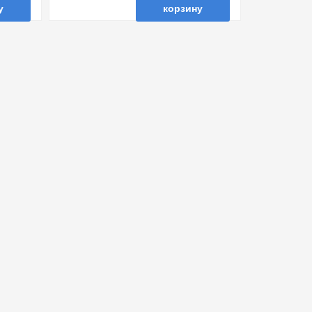
у
корзину
ть в 1 клик
в избранные
сравнить
купить в 1 клик