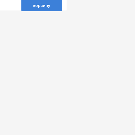
корзину
нные
сравнить
купить в 1 клик