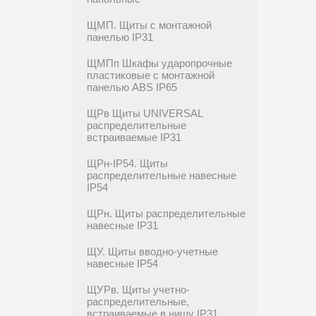
ЩМП. Щиты с монтажной
панелью IP31
ЩМПп Шкафы ударопрочные
пластиковые с монтажной
панелью ABS IP65
ЩРв Щиты UNIVERSAL
распределительные
встраиваемые IP31
ЩРн-IP54. Щиты
распределительные навесные
IP54
ЩРн. Щиты распределительные
навесные IP31
ЩУ. Щиты вводно-учетные
навесные IP54
ЩУРв. Щиты учетно-
распределительные,
встраиваемые в нишу IP31