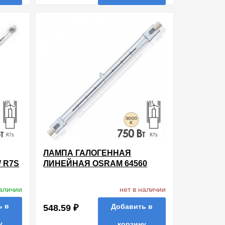
ть в 1 клик
в избранные
сравнить
купить в 1 клик
ЛАМПА ГАЛОГЕННАЯ
 R7S
ЛИНЕЙНАЯ OSRAM 64560
HALOLINE 750W 220V R7S
185.7MM
нет в наличии
наличии
ь в
Добавить в
548.59 ₽
у
корзину