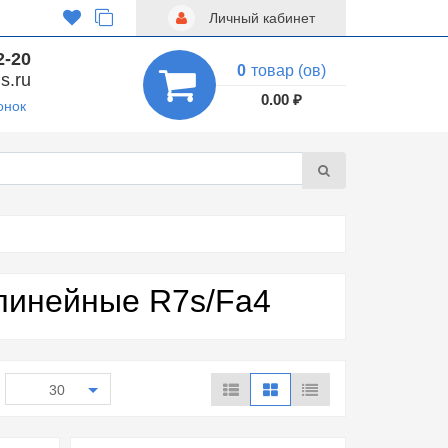
Личный кабинет
2-20
0
товар (ов)
s.ru
0.00 ₽
онок
линейные R7s/Fa4
30