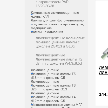
в избра
с отражателем PAR-
16/20/30/38
Компактные люминесцентные
лампы КЛЛ
Лампы для шоу, фото-кинооптики,
подсветки объектов архитектуры,
медицинские
Лампы накаливания
Люминесцентные Кольцевые
люминесцентные лампы с
цоколем 2GX13 и G10q
Люминесцентные
Люминесцентные лампы T2
d7mm с цоколем W4,3x8,5d
ЛАМ
Люминесцентные
ЛИН
Люминесцентные лампы T5
d16mm с цоколем G5
R7S 
Люминесцентные
Люминесцентные лампы T8
d26mm с цоколем G13
Люминесцентные
144.
Люминесцентные лампы Т4
d12mm с цоколем G5
Металлогалогенные лампы МГЛ