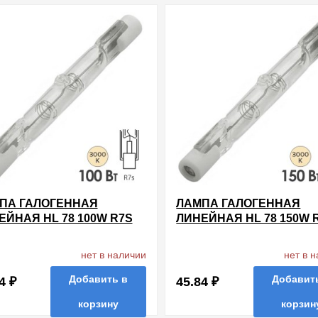
нные
сравнить
купить в 1 клик
в избранные
сравнить
купи
ПА ГАЛОГЕННАЯ
ЛАМПА ГАЛОГЕННАЯ
ЕЙНАЯ HL 78 100W R7S
ЛИНЕЙНАЯ HL 78 150W 
 74.9MM
220V 74.9MM
нет в наличии
нет в 
Добавить в
Добавит
4 ₽
45.84 ₽
корзину
корзин