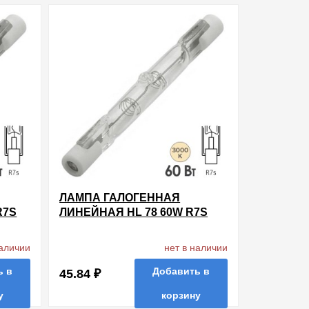
ть в 1 клик
в избранные
сравнить
купить в 1 клик
ЛАМПА ГАЛОГЕННАЯ
R7S
ЛИНЕЙНАЯ HL 78 60W R7S
220V 74.9MM
наличии
нет в наличии
ь в
Добавить в
45.84 ₽
у
корзину