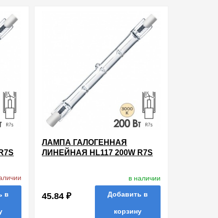
ть в 1 клик
в избранные
сравнить
купить в 1 клик
ЛАМПА ГАЛОГЕННАЯ
R7S
ЛИНЕЙНАЯ HL117 200W R7S
220V 114.2MM
наличии
в наличии
Добавить в
ь в
45.84 ₽
корзину
у