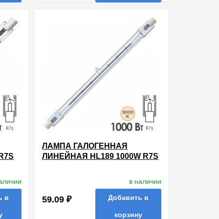
ть в 1 клик
в избранные
сравнить
купить в 1 клик
ЛАМПА ГАЛОГЕННАЯ
R7S
ЛИНЕЙНАЯ HL189 1000W R7S
220V 185.7MM
наличии
в наличии
ь в
Добавить в
59.09 ₽
у
корзину