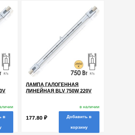
ть в 1 клик
в избранные
сравнить
купить в 1 клик
ЛАМПА ГАЛОГЕННАЯ
0V
ЛИНЕЙНАЯ BLV 750W 220V
R7S 185.7MM
наличии
в наличии
ь в
Добавить в
177.80 ₽
у
корзину