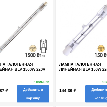
ПА ГАЛОГЕННАЯ
ЛАМПА ГАЛОГЕННАЯ
ЕЙНАЯ BLV 1500W 220V
ЛИНЕЙНАЯ BLV 150W 22
250,7MM
R7S 74.9MM
в наличии
в 
Добавить в
Добавит
87 ₽
144.36 ₽
корзину
корзин
нные
сравнить
купить в 1 клик
в избранные
сравнить
купи