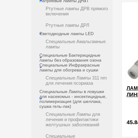
Натриевые лампы ДНаТ
в избра
Ртутные лампы ДРВ прямого
включения
Ртутные лампы ДРЛ
Светодиодные лампы LED
Специальные Амальгамные
лампы
Специальные Бактерицидные
лампы без образования озона
Специальные Инфракрасные
лампы для обогрева и сушки
Специальные Лампы 311 nm
для лечения псориаза
ЛАМ
Специальные Лампы в ловушки
ЛИН
для насекомых - инсектицидные,
220V
полимеризация (для шеллака,
сушка гель-лак)
Специальные Лампы для
лечения и профилактики
45.8
желтушных заболеваний
Специальные