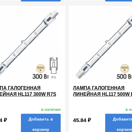
нные
сравнить
купить в 1 клик
в избранные
сравнить
купи
ПА ГАЛОГЕННАЯ
ЛАМПА ГАЛОГЕННАЯ
ЕЙНАЯ HL117 300W R7S
ЛИНЕЙНАЯ HL117 500W 
 114.2MM
220V 114.2MM
в наличии
в 
Добавить в
Добавит
4 ₽
45.84 ₽
корзину
корзин