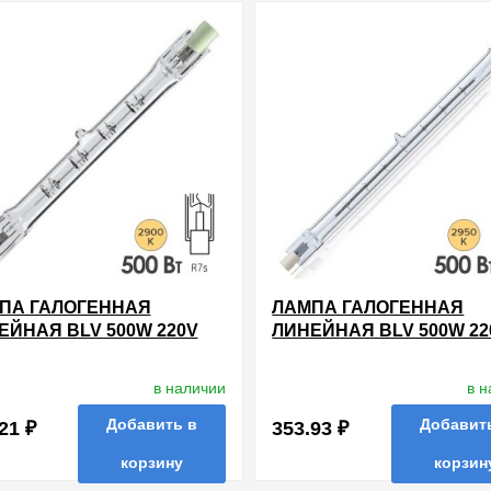
нные
сравнить
купить в 1 клик
в избранные
сравнить
купи
ПА ГАЛОГЕННАЯ
ЛАМПА ГАЛОГЕННАЯ
ЕЙНАЯ BLV 500W 220V
ЛИНЕЙНАЯ BLV 500W 22
114.2MM
R7S 185.7MM
в наличии
в 
Добавить в
Добавит
21 ₽
353.93 ₽
корзину
корзин