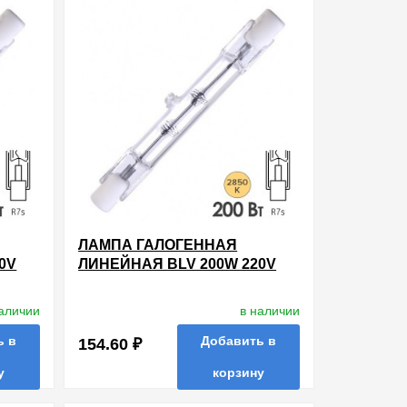
ЛАМПА ГАЛОГЕННАЯ
0V
ЛИНЕЙНАЯ BLV 200W 220V
R7S 74.9MM
наличии
в наличии
ь в
Добавить в
154.60 ₽
у
корзину
ть в 1 клик
в избранные
сравнить
купить в 1 клик