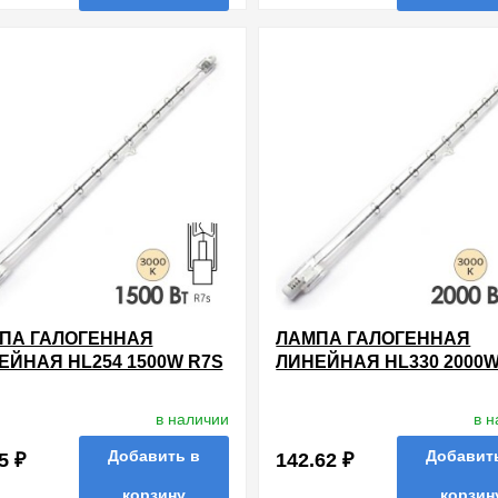
нные
сравнить
купить в 1 клик
в избранные
сравнить
купи
ПА ГАЛОГЕННАЯ
ЛАМПА ГАЛОГЕННАЯ
ЕЙНАЯ HL254 1500W R7S
ЛИНЕЙНАЯ HL330 2000W
 250.7MM
220V 327.4MM
в наличии
в 
Добавить в
Добавит
5 ₽
142.62 ₽
корзину
корзин