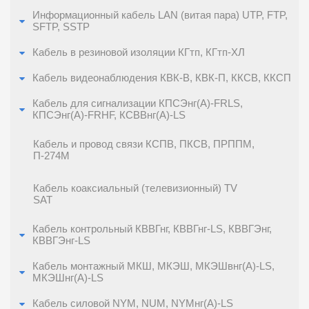
Информационный кабель LAN (витая пара) UTP, FTP,
SFTP, SSTP
Кабель в резиновой изоляции КГтп, КГтп-ХЛ
Кабель видеонаблюдения КВК-В, КВК-П, ККСВ, ККСП
Кабель для сигнализации КПСЭнг(А)-FRLS,
КПСЭнг(А)-FRHF, КСВВнг(А)-LS
Кабель и провод связи КСПВ, ПКСВ, ПРППМ,
П-274М
Кабель коаксиальный (телевизионный) TV
SAT
Кабель контрольный КВВГнг, КВВГнг-LS, КВВГЭнг,
КВВГЭнг-LS
Кабель монтажный МКШ, МКЭШ, МКЭШвнг(А)-LS,
МКЭШнг(А)-LS
Кабель силовой NYM, NUM, NYMнг(A)-LS