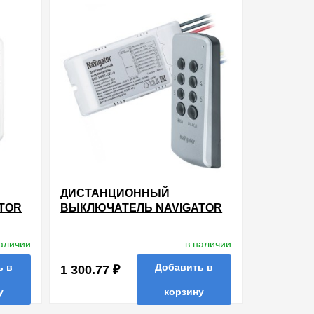
ДИСТАНЦИОННЫЙ
TOR
ВЫКЛЮЧАТЕЛЬ NAVIGATOR
61761 NRC-SW01-1V1-6 С
РАДИОПУЛЬТОМ НА 6
наличии
в наличии
КАНАЛОВ 6Х1000 ВТ
ь в
Добавить в
1 300.77 ₽
у
корзину
ть в 1 клик
в избранные
сравнить
купить в 1 клик