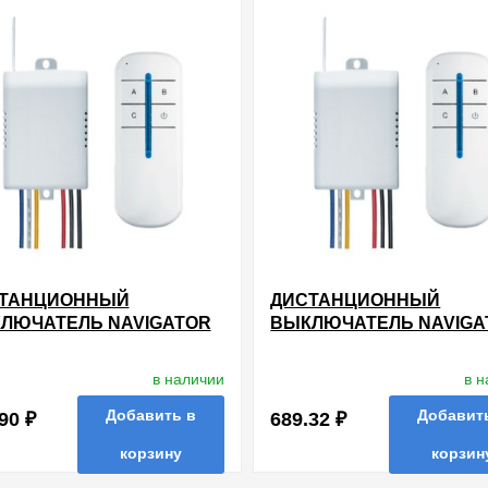
ТАНЦИОННЫЙ
ДИСТАНЦИОННЫЙ
ЛЮЧАТЕЛЬ NAVIGATOR
ВЫКЛЮЧАТЕЛЬ NAVIGA
9 NRC-SW01-1V1-3 С
61760 NRC-SW01-1V1-4 С
ИОПУЛЬТОМ НА 3
РАДИОПУЛЬТОМ НА 4
в наличии
в 
АЛА 3Х1000 ВТ
КАНАЛА 4Х1000 ВТ
Добавить в
Добавит
90 ₽
689.32 ₽
корзину
корзин
нные
сравнить
купить в 1 клик
в избранные
сравнить
купи