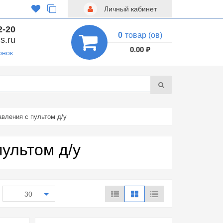
Личный кабинет
2-20
0
товар (ов)
s.ru
0.00 ₽
онок
вления с пультом д/у
ультом д/у
30