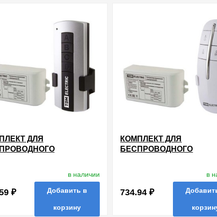
в избранные
сравнить
купи
ПЛЕКТ ДЛЯ
КОМПЛЕКТ ДЛЯ
ПРОВОДНОГО
БЕСПРОВОДНОГО
ИОУПРАВЛЕНИЯ
РАДИОУПРАВЛЕНИЯ
ЕЩЕНИЕМ ПУ1-МK-3 (3
ОСВЕЩЕНИЕМ ПУ2-МK-3 
в наличии
в 
АЛА) "УЮТНЫЙ ДОМ"
КАНАЛА) "УЮТНЫЙ ДО
000ВТ TDM
3Х1000ВТ TDM
Добавить в
Добавит
59 ₽
734.94 ₽
корзину
корзин
в избранные
сравнить
купи