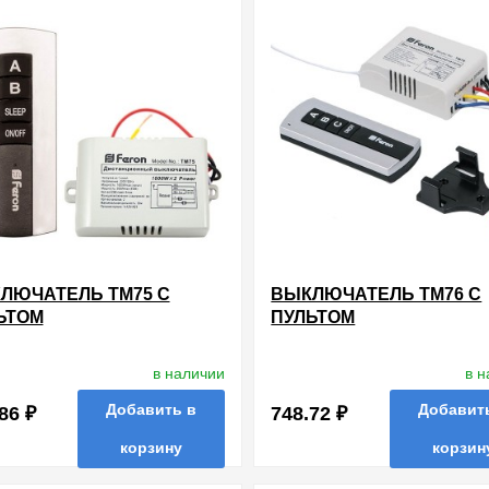
ЛЮЧАТЕЛЬ TM75 С
ВЫКЛЮЧАТЕЛЬ TM76 С
ЬТОМ
ПУЛЬТОМ
ИОУПРАВЛЕНИЯ 2-Х
РАДИОУПРАВЛЕНИЯ 3-
АЛЬНЫЙ 1000W 230V 30М
КАНАЛЬНЫЙ 1000W 230
в наличии
в 
НОЕ СЕРЕБРО FERON
ЧЕРНОЕ СЕРЕБРО FER
Добавить в
Добавит
86 ₽
748.72 ₽
корзину
корзин
нные
сравнить
купить в 1 клик
в избранные
сравнить
купи