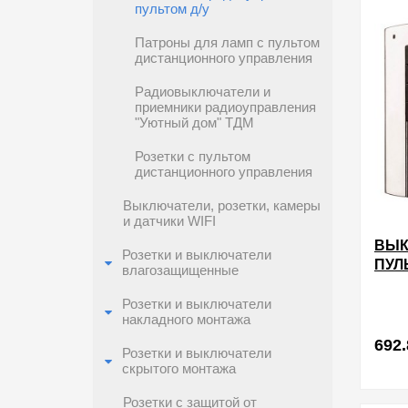
пультом д/у
Патроны для ламп с пультом
дистанционного управления
Радиовыключатели и
приемники радиоуправления
"Уютный дом" ТДМ
Розетки с пультом
дистанционного управления
Выключатели, розетки, камеры
и датчики WIFI
ВЫК
Розетки и выключатели
ПУЛ
влагозащищенные
РАД
КАН
Розетки и выключатели
накладного монтажа
ЧЕР
692.
Розетки и выключатели
скрытого монтажа
в избра
Розетки с защитой от