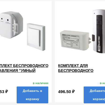
ПЛЕКТ БЕСПРОВОДНОГО
КОМПЛЕКТ ДЛЯ
АВЛЕНИЯ "УМНЫЙ
БЕСПРОВОДНОГО
ЛЮЧАТЕЛЬ" РВ1-М1.1
РАДИОУПРАВЛЕНИЯ
 (1 ВЫКЛЮЧАТЕЛЬ+1
ОСВЕЩЕНИЕМ ПУ1-МK-1 
в наличии
в 
ЕМНИК)
КАНАЛ) "УЮТНЫЙ ДОМ"
1Х1000ВТ TDM
Добавить в
Добавит
53 ₽
496.50 ₽
корзину
корзин
нные
сравнить
купить в 1 клик