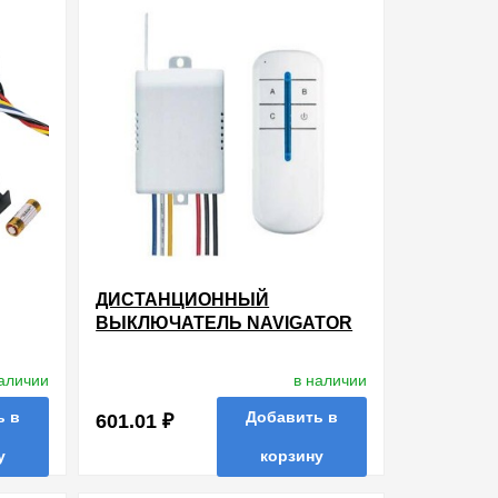
ДИСТАНЦИОННЫЙ
ВЫКЛЮЧАТЕЛЬ NAVIGATOR
Х
61758 NRC-SW01-1V1-2 С
V 30М
РАДИОПУЛЬТОМ НА 2
наличии
в наличии
ON
КАНАЛА 2Х1000 ВТ
ь в
Добавить в
601.01 ₽
у
корзину
в избранные
сравнить
купить в 1 клик
ть в 1 клик