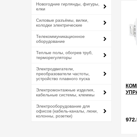
Новогодние гирлянды, фигуры,
елки
Силовые разъёмы, вилки,
колодки электрические
Телекоммуникационное
оборудование
Теплые полы, обогрев труб,
терморегуляторы
Электродвигатели,
преобразователи частоты,
устройство плавного пуска
КОМ
Электромонтажные изделия,
УПР
кабельные системы, клеммы
ВЫК
TDM
Электрооборудование для
офисов (кабель-каналы, люки,
ПРИ
колонны, розетки)
972.
в избра