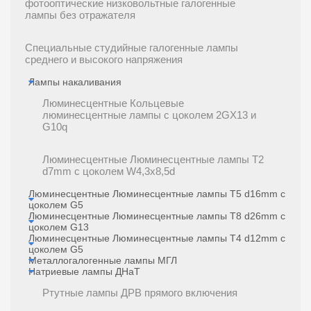
фотооптические низковольтные галогенные
лампы без отражателя
Специальные студийные галогенные лампы
среднего и высокого напряжения
Лампы накаливания
Люминесцентные Кольцевые
люминесцентные лампы с цоколем 2GX13 и
G10q
Люминесцентные Люминесцентные лампы T2
d7mm с цоколем W4,3x8,5d
Люминесцентные Люминесцентные лампы T5 d16mm с
цоколем G5
Люминесцентные Люминесцентные лампы T8 d26mm с
цоколем G13
Люминесцентные Люминесцентные лампы Т4 d12mm с
цоколем G5
Металлогалогенные лампы МГЛ
Натриевые лампы ДНаТ
Ртутные лампы ДРВ прямого включения