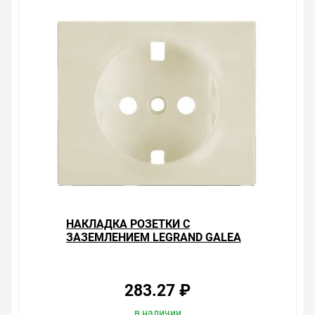
более 10 лет.Открыть в конструкторе:Розетка с
заземлением и с крышкой Legrand Galea Life + рамка
White
Уважаемые покупатели.
Обращаем Ваше внимание, что размещенная на
данном сайте справочная информация о товарах не
является офертой, наличие и стоимость оборудования
необходимо уточнить у менеджеров, которые с
удовольствием помогут Вам в выборе оборудования и
оформлении на него заказа.
Производитель оставляет за собой право изменять
внешний вид, технические характеристики и
комплектацию без уведомления.
НАКЛАДКА РОЗЕТКИ С
Цена на Накладка розетки с заземлением с крышкой
ЗАЗЕМЛЕНИЕМ LEGRAND GALEA
Legrand Galea Life Pearl , у нас всегда одни из лучших.
LIFE PEARL
Сравните с прайсом в других магазинах, и вы поймете,
что у нас оптимальное соотношение цены, качества и
ассортимента. Перечень товаров, которые мы
283.27 ₽
продаем, насчитывает десятки тысяч позиций. На
сайте можно найти как товары, пользующиеся
в наличии