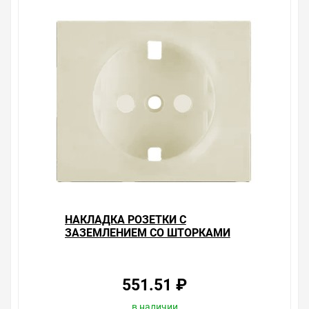
более 10 лет.Открыть в конструкторе:Розетка с
заземлением, винтовые клеммы Legrand Galea Life +
рамка White
Уважаемые покупатели.
Обращаем Ваше внимание, что размещенная на
данном сайте справочная информация о товарах не
является офертой, наличие и стоимость оборудования
необходимо уточнить у менеджеров, которые с
удовольствием помогут Вам в выборе оборудования и
оформлении на него заказа.
Производитель оставляет за собой право изменять
внешний вид, технические характеристики и
комплектацию без уведомления.
НАКЛАДКА РОЗЕТКИ С
Цена на Накладка розетки с заземлением Legrand
ЗАЗЕМЛЕНИЕМ СО ШТОРКАМИ
Galea Life Pearl , у нас всегда одни из лучших. Сравните
LEGRAND GALEA LIFE PEARL
с прайсом в других магазинах, и вы поймете, что у нас
оптимальное соотношение цены, качества и
ассортимента. Перечень товаров, которые мы
551.51 ₽
продаем, насчитывает десятки тысяч позиций. На
сайте можно найти как товары, пользующиеся
в наличии