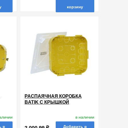
у
корзину
ть в 1 клик
в избранные
сравнить
купить в 1 клик
А
РАСПАЯЧНАЯ КОРОБКА
BATIK С КРЫШКОЙ
Й
170X170X50ММ СКРЫТОЙ
УСТАНОВКИ ДЛЯ СУХИХ
наличии
в наличии
D
ПЕРЕГОРОДОК LEGRAND
ь в
Добавить в
2 000.99 ₽