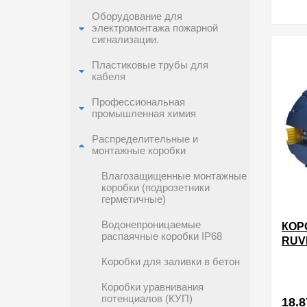
Оборудование для
электромонтажа пожарной
в избра
сигнализации.
Пластиковые трубы для
кабеля
Профессиональная
промышленная химия
Распределительные и
монтажные коробки
Влагозащищенные монтажные
коробки (подрозетники
герметичные)
Водонепроницаемые
КОР
распаячные коробки IP68
RUV
ГЛУ
Коробки для заливки в бетон
ПРО
ГИП
Коробки уравнивания
потенциалов (КУП)
18.8