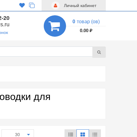
Личный кабинет
2-20
0
товар (ов)
s.ru
0.00 ₽
онок
оводки для
30