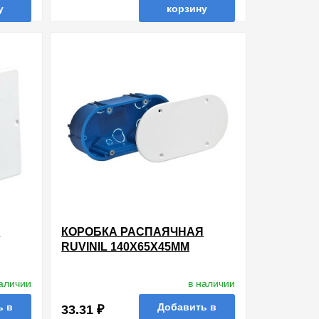
у
корзину
ть в 1 клик
в избранные
сравнить
купить в 1 клик
Я
КОРОБКА РАСПАЯЧНАЯ
RUVINIL 140Х65Х45ММ
ЛЯ
СКРЫТОЙ ПРОВОДКИ ДЛЯ
ШТ]
ГИПСОКАРТОНА [УП. 80ШТ]
наличии
в наличии
ь в
Добавить в
33.31 ₽