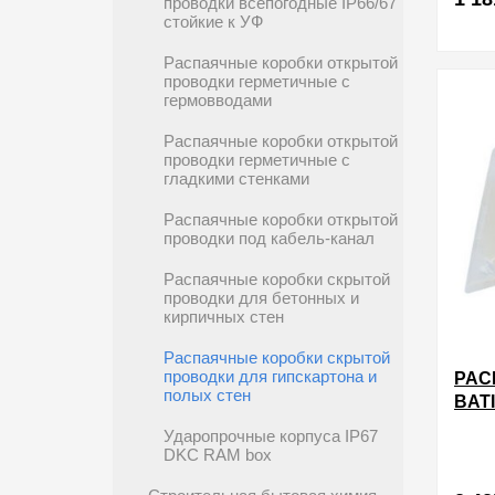
проводки всепогодные IP66/67
стойкие к УФ
в избра
Распаячные коробки открытой
проводки герметичные с
гермовводами
Распаячные коробки открытой
проводки герметичные с
гладкими стенками
Распаячные коробки открытой
проводки под кабель-канал
Распаячные коробки скрытой
проводки для бетонных и
кирпичных стен
Распаячные коробки скрытой
проводки для гипскартона и
РАС
полых стен
BAT
170
Ударопрочные корпуса IP67
УСТ
DKC RAM box
ПЕР