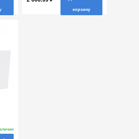
у
корзину
ть в 1 клик
в избранные
сравнить
купить в 1 клик
А
наличии
D