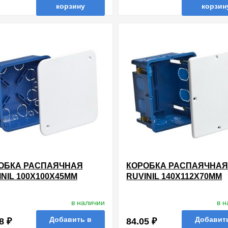
корзину
корзин
нные
сравнить
купить в 1 клик
в избранные
сравнить
купи
ОБКА РАСПАЯЧНАЯ
КОРОБКА РАСПАЯЧНА
INIL 100Х100Х45ММ
RUVINIL 140Х112Х70ММ
ЫТОЙ ПРОВОДКИ ДЛЯ
СКРЫТОЙ ПРОВОДКИ Д
СОКАРТОНА [УП. 60ШТ]
ГИПСОКАРТОНА [УП. 24
в наличии
в 
Добавить в
Добавит
8 ₽
84.05 ₽