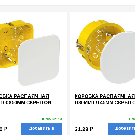
ОБКА РАСПАЯЧНАЯ
КОРОБКА РАСПАЯЧНА
Х100Х50ММ СКРЫТОЙ
D80ММ ГЛ.45ММ СКРЫТ
ВОДКИ ДЛЯ
ПРОВОДКИ ДЛЯ
СОКАРТОНА SCHNEIDER
ГИПСОКАРТОНА SCHNE
в наличии
в 
TRIC [УП. 72ШТ]
ELECTRIC [УП. 120ШТ]
Добавить в
Добавит
0 ₽
31.28 ₽