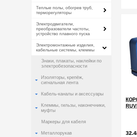
Теплые полы, обогрев труб,
терморегуляторы
в избра
Электродвигатели,
преобразователи частоты,
устройство плавного пуска
Электромонтажные изделия,
кабельные системы, клеммы
Знаки, плакаты, наклейки по
электробезопасности
Изоляторы, крепёж,
сигнальная лента
Кабель-каналы и аксессуары
КОР
Клеммы, гильзы, наконечники,
RUV
муфты
СКР
ГИП
Маркеры для кабеля
32.4
Металлорукав