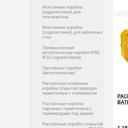
Монтажные коробки
(подрозетники) для
гипсокартона
в избра
Монтажные коробки
(подрозетники) для кирпичных
стен
Промышленные
металлические коробки IP66
IK10 Legrand Atlantic
Протяжные коробки
(металлические)
Распаячные клеммные
коробки открытой проводки
герметичные с клеммником
РАС
BAT
Распаячные коробки
115
наружные герметичные с
гермовводами под дерево
УСТ
ПЕР
Распаячные коробки открытой
1 18