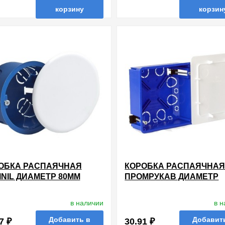
корзину
корзин
нные
сравнить
купить в 1 клик
в избранные
сравнить
купи
ОБКА РАСПАЯЧНАЯ
КОРОБКА РАСПАЯЧНА
INIL ДИАМЕТР 80ММ
ПРОМРУКАВ ДИАМЕТР
БИНА 45ММ СКРЫТОЙ
100Х100Х45ММ СКРЫТО
ВОДКИ ДЛЯ
ПРОВОДКИ ДЛЯ
в наличии
в 
СОКАРТОНА [УП. 90ШТ]
ГИПСОКАРТОНА [УП. 60
Добавить в
Добавит
7 ₽
30.91 ₽