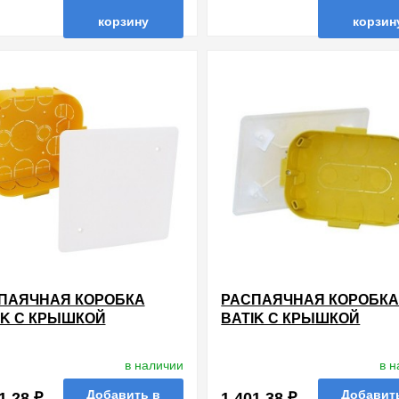
корзину
корзин
нные
сравнить
купить в 1 клик
в избранные
сравнить
купи
ПАЯЧНАЯ КОРОБКА
РАСПАЯЧНАЯ КОРОБК
IK С КРЫШКОЙ
BATIK С КРЫШКОЙ
X115X40ММ СКРЫТОЙ
160X105X40ММ СКРЫТО
АНОВКИ ДЛЯ СУХИХ
УСТАНОВКИ ДЛЯ СУХИХ
в наличии
в 
ЕГОРОДОК LEGRAND
ПЕРЕГОРОДОК LEGRAN
Добавить в
Добавит
1.28 ₽
1 401.38 ₽