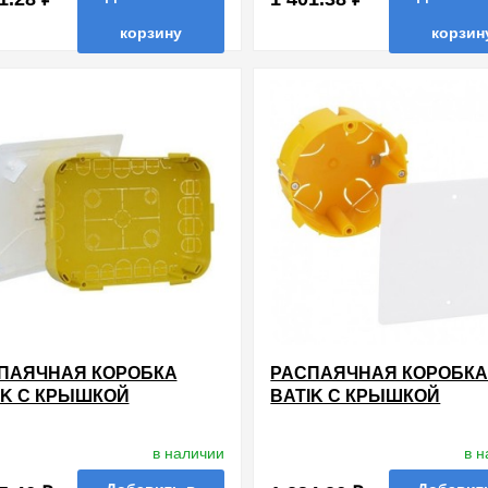
корзину
корзин
нные
сравнить
купить в 1 клик
в избранные
сравнить
купи
ПАЯЧНАЯ КОРОБКА
РАСПАЯЧНАЯ КОРОБК
IK С КРЫШКОЙ
BATIK С КРЫШКОЙ
X230X50ММ СКРЫТОЙ
D85X40ММ СКРЫТОЙ
АНОВКИ ДЛЯ СУХИХ
УСТАНОВКИ ДЛЯ СУХИХ
в наличии
в 
ЕГОРОДОК LEGRAND
ПЕРЕГОРОДОК LEGRAN