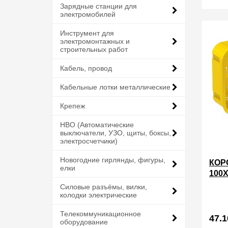
Зарядные станции для
электромобилей
Инструмент для
электромонтажных и
строительных работ
Кабель, провод
Кабельные лотки металлические
Крепеж
НВО (Автоматические
выключатели, УЗО, щиты, боксы,
электросчетчики)
Новогодние гирлянды, фигуры,
КОР
елки
100
ПРО
Силовые разъёмы, вилки,
ГИП
колодки электрические
ELEC
Телекоммуникационное
47.1
оборудование