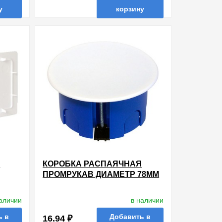
у
корзину
ть в 1 клик
в избранные
сравнить
купить в 1 клик
Я
КОРОБКА РАСПАЯЧНАЯ
ПРОМРУКАВ ДИАМЕТР 78ММ
Й
ГЛУБИНА 44ММ СКРЫТОЙ
ПРОВОДКИ ДЛЯ
наличии
в наличии
ШТ]
ГИПСОКАРТОНА [УП. 132ШТ]
ь в
Добавить в
16.94 ₽