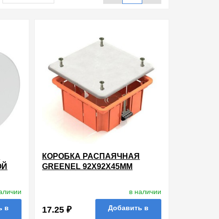
Я
КОРОБКА РАСПАЯЧНАЯ
ОЙ
GREENEL 92Х92Х45ММ
СКРЫТОЙ ПРОВОДКИ ДЛЯ
IDER
ГИПСОКАРТОНА [УП. 126ШТ]
наличии
в наличии
ь в
Добавить в
17.25 ₽