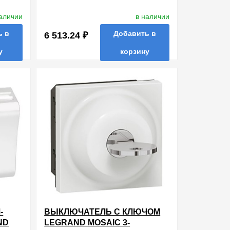
ЫЙ
LEGRAND MOSAIC 1000BТ
25С-15МИН 2 МОДУЛЯ БЕЛЫЙ
наличии
в наличии
ь в
Добавить в
6 513.24 ₽
у
корзину
ть в 1 клик
в избранные
сравнить
купить в 1 клик
-
ВЫКЛЮЧАТЕЛЬ С КЛЮЧОМ
ND
LEGRAND MOSAIC 3-