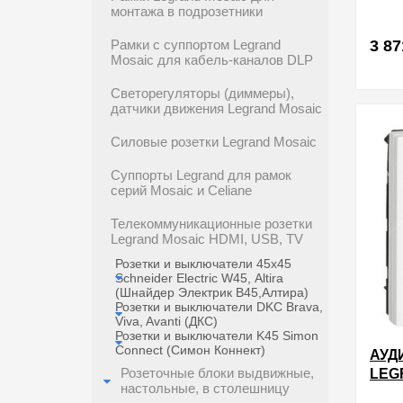
МОД
монтажа в подрозетники
3 87
Рамки с суппортом Legrand
Mosaic для кабель-каналов DLP
Светорегуляторы (диммеры),
в избра
датчики движения Legrand Mosaic
Силовые розетки Legrand Mosaic
Суппорты Legrand для рамок
серий Mosaic и Celiane
Телекоммуникационные розетки
Legrand Mosaic HDMI, USB, TV
Розетки и выключатели 45х45
Schneider Electric W45, Аltira
(Шнайдер Электрик В45,Алтира)
Розетки и выключатели DKC Brava,
Viva, Avanti (ДКС)
Розетки и выключатели K45 Simon
Connect (Симон Коннект)
АУД
Розеточные блоки выдвижные,
LEG
настольные, в столешницу
КОН