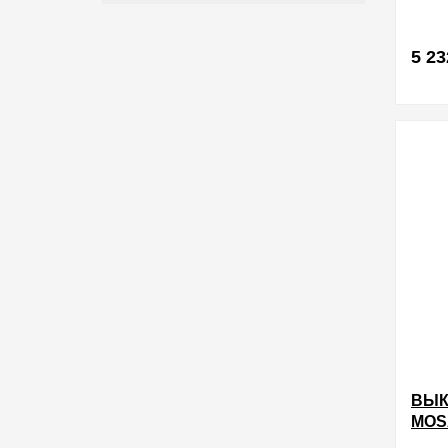
ВИН
МОД
5 23
в избра
ВЫК
MOS