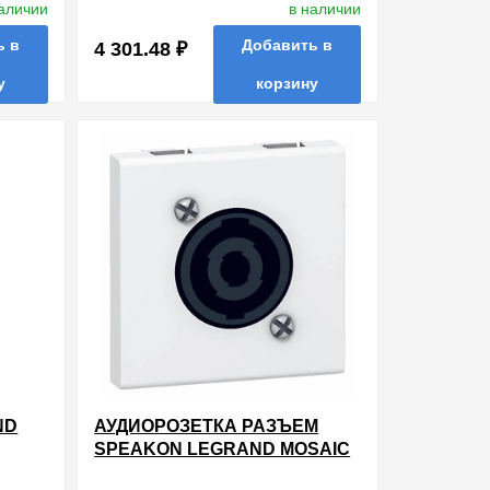
наличии
в наличии
ь в
Добавить в
4 301.48 ₽
у
корзину
в избранные
сравнить
купить в 1 клик
ть в 1 клик
ND
АУДИОРОЗЕТКА РАЗЪЕМ
SPEAKON LEGRAND MOSAIC
4 КОНТАКТА LCS? 2 МОДУЛЯ