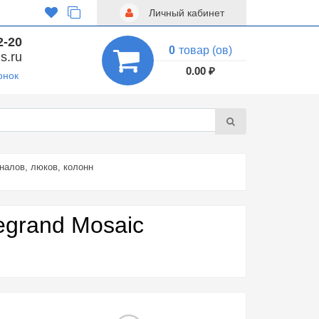
Личный кабинет
2-20
0
товар (ов)
s.ru
0.00 ₽
онок
аналов, люков, колонн
egrand Mosaic