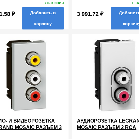
в наличии
в 
ЫЙ (АВТОМАТ)
БЕЛЫЙ (АВТОМАТ)
Добавить в
Добавит
1.58 ₽
3 991.72 ₽
корзину
корзин
нные
сравнить
купить в 1 клик
в избранные
сравнить
купи
ИО- И ВИДЕОРОЗЕТКА
АУДИОРОЗЕТКА LEGRA
RAND MOSAIC РАЗЪЕМ 3
MOSAIC РАЗЪЕМ 2 RCA
 ВИДЕО+СТЕРЕО LCS? 1
АУДИО+СТЕРЕО LCS? 1