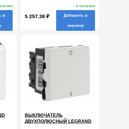
наличии
в наличии
ь в
Добавить в
5 257.38 ₽
у
корзину
ть в 1 клик
в избранные
сравнить
купить в 1 клик
ND
ВЫКЛЮЧАТЕЛЬ
ДВУХПОЛЮСНЫЙ LEGRAND
MOSAIC 16A 2 МОДУЛЯ