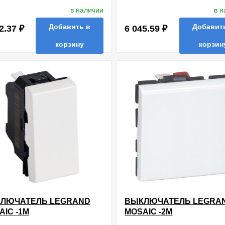
ТОВЫЕ ЗАЖИМЫ 2
ВИНТОВЫЕ ЗАЖИМЫ 2
в наличии
в 
УЛЯ БЕЛЫЙ
МОДУЛЯ БЕЛЫЙ
Добавить в
Добавит
2.37 ₽
6 045.59 ₽
корзину
корзин
нные
сравнить
купить в 1 клик
в избранные
сравнить
купи
ЛЮЧАТЕЛЬ LEGRAND
ВЫКЛЮЧАТЕЛЬ LEGRA
AIC -1М
MOSAIC -2М