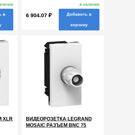
БЕЛЫЙ
наличии
в наличии
ь в
Добавить в
6 904.07 ₽
у
корзину
ть в 1 клик
в избранные
сравнить
купить в 1 клик
М XLR
ВИДЕОРОЗЕТКА LEGRAND
MOSAIC РАЗЪЕМ BNC 75
LCS? 1 МОДУЛЬ БЕЛАЯ