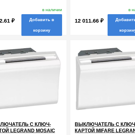
AIC 16A СО
MOSAIC 2 МОДУЛЯ БЕЛ
ТОДИОДНОЙ
в наличии
в 
СВЕТКОЙ 2 МОДУЛЯ
ЫЙ
Добавить в
Добавит
2.61 ₽
12 011.66 ₽
корзину
корзин
нные
сравнить
купить в 1 клик
в избранные
сравнить
купи
ЛЮЧАТЕЛЬ С КЛЮЧ-
ВЫКЛЮЧАТЕЛЬ С КЛЮЧ
ТОЙ LEGRAND MOSAIC
КАРТОЙ MIFARE LEGRA