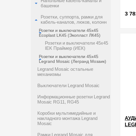
Напольные кабель-каналы и
БЕЛ
башенки
3 78
Розетки, суппорта, рамки для
кабель-каналов, люков, колонн
Розетки и выключатели 45х45
в избра
Ecoplast LK45 (Экопласт ЛК45)
Розетки и выключатели 45х45
IEK Праймер (ИЕК)
Розетки и выключатели 45х45
Legrand Mosaic (Легранд Мозаик)
Legrand Mosaic остальные
механизмы
Выключатели Legrand Mosaic
Информационные розетки Legrand
Mosaic RG11, RG45
Коробки мультимедийные и
АУД
накладного монтажа Legrand
Mosaic
LEG
RCA
Рамки Legrand Mosaic для