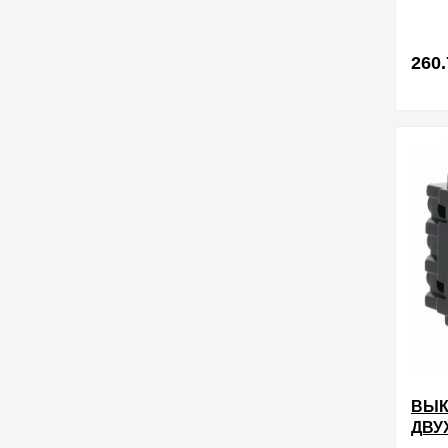
260.
в избра
ВЫК
ДВУ