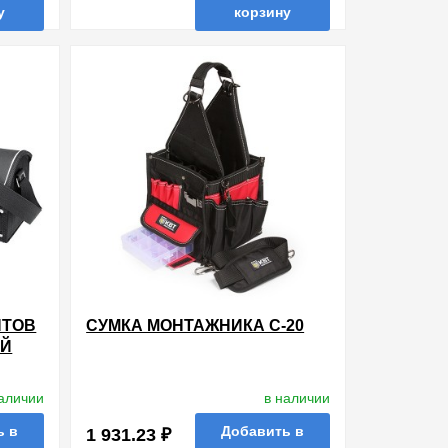
у
корзину
ть в 1 клик
в избранные
сравнить
купить в 1 клик
НТОВ
СУМКА МОНТАЖНИКА C-20
ОЙ
наличии
в наличии
ь в
Добавить в
1 931.23 ₽