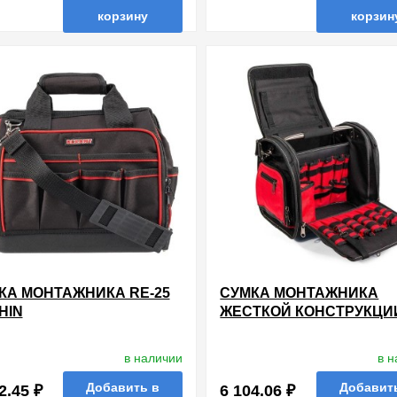
корзину
корзин
нные
сравнить
купить в 1 клик
в избранные
сравнить
купи
КА МОНТАЖНИКА RE-25
СУМКА МОНТАЖНИКА
HIN
ЖЕСТКОЙ КОНСТРУКЦИ
СТАЛЬНОЙ РУКОЯТКОЙ
в наличии
в 
Добавить в
Добавит
2.45 ₽
6 104.06 ₽