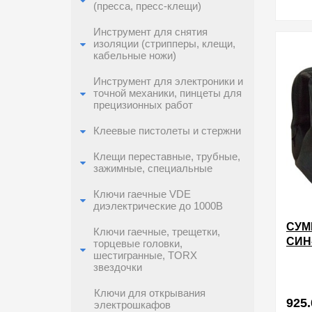
(пресса, пресс-клещи)
Инструмент для снятия
в избра
изоляции (стрипперы, клещи,
кабельные ножи)
Инструмент для электроники и
точной механики, пинцеты для
прецизионных работ
Клеевые пистолеты и стержни
Клещи переставные, трубные,
зажимные, специальные
Ключи гаечные VDE
диэлектрические до 1000В
СУМ
Ключи гаечные, трещетки,
СИН
торцевые головки,
380
шестигранные, TORX
звездочки
Ключи для открывания
925.
электрошкафов