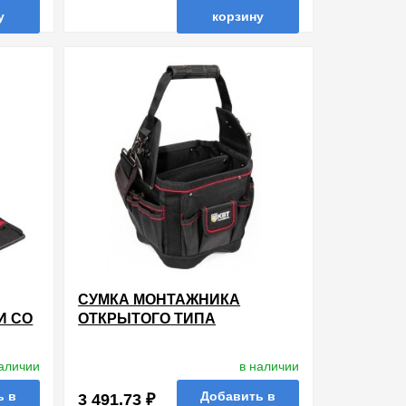
у
корзину
ть в 1 клик
в избранные
сравнить
купить в 1 клик
СУМКА МОНТАЖНИКА
И СО
ОТКРЫТОГО ТИПА
наличии
в наличии
ь в
Добавить в
3 491.73 ₽