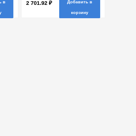
ь в
Добавить в
2 701.92 ₽
у
корзину
ть в 1 клик
в избранные
сравнить
купить в 1 клик