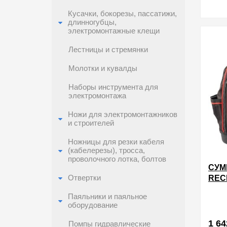
Кусачки, бокорезы, пассатижи,
длинногубцы,
в избра
электромонтажные клещи
Лестницы и стремянки
Молотки и кувалды
Наборы инструмента для
электромонтажа
Ножи для электромонтажников
и строителей
Ножницы для резки кабеля
(кабелерезы), тросса,
проволочного лотка, болтов
СУМ
Отвертки
REC
Паяльники и паяльное
оборудование
1 64
Помпы гидравлические