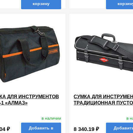
корзину
корзин
нные
сравнить
купить в 1 клик
в избранные
сравнить
купи
КА ДЛЯ ИНСТРУМЕНТОВ
СУМКА ДЛЯ ИНСТРУМЕ
-1 «АЛМАЗ»
ТРАДИЦИОННАЯ ПУСТ
Х270Х260ММ
в наличии
в 
Добавить в
Добавит
04 ₽
8 340.19 ₽