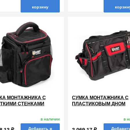
корзину
корзин
в избранные
сравнить
купи
нные
сравнить
купить в 1 клик
КА МОНТАЖНИКА С
СУМКА МОНТАЖНИКА С
ТКИМИ СТЕНКАМИ
ПЛАСТИКОВЫМ ДНОМ
в наличии
в 
Добавить в
Добавит
8.12 ₽
2 069.17 ₽