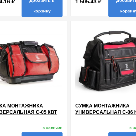
Добавить в
Добавит
4.16 ₽
1 505.43 ₽
корзину
корзин
в избранные
сравнить
купи
нные
сравнить
купить в 1 клик
КА МОНТАЖНИКА
СУМКА МОНТАЖНИКА
ВЕРСАЛЬНАЯ С-05 КВТ
УНИВЕРСАЛЬНАЯ С-06 
в наличии
в 