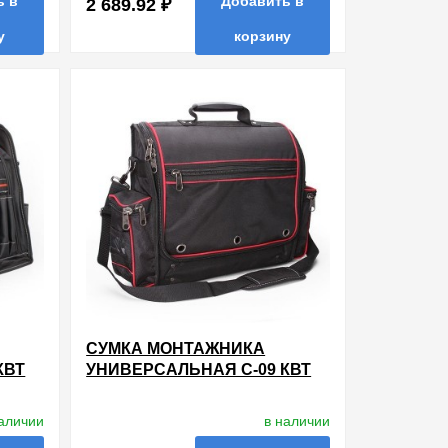
ь в
Добавить в
2 689.92 ₽
у
корзину
ть в 1 клик
в избранные
сравнить
купить в 1 клик
СУМКА МОНТАЖНИКА
КВТ
УНИВЕРСАЛЬНАЯ С-09 КВТ
наличии
в наличии