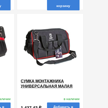
у
корзину
ть в 1 клик
в избранные
сравнить
купить в 1 клик
СУМКА МОНТАЖНИКА
УНИВЕРСАЛЬНАЯ МАЛАЯ
С-03 КВТ
наличии
в наличии
ь в
Добавить в
1 437.42 ₽