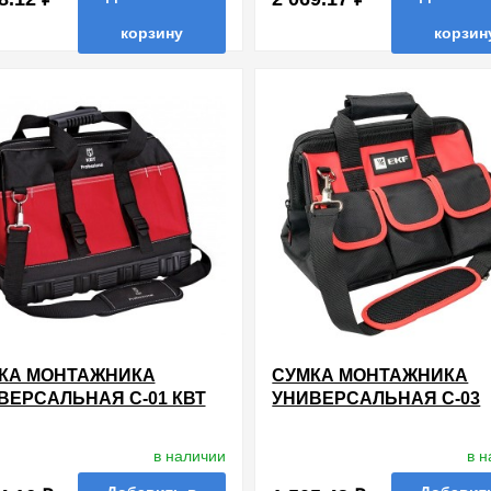
корзину
корзин
нные
сравнить
купить в 1 клик
в избранные
сравнить
купи
КА МОНТАЖНИКА
СУМКА МОНТАЖНИКА
ВЕРСАЛЬНАЯ С-01 КВТ
УНИВЕРСАЛЬНАЯ С-03
220Х350Х550ММ ПВХ EK
MASTER
в наличии
в 