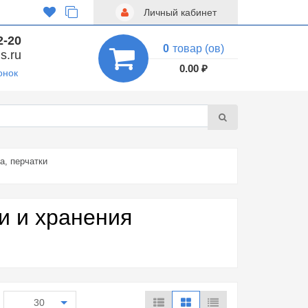
Личный кабинет
2-20
0
товар (ов)
s.ru
0.00 ₽
онок
а, перчатки
и и хранения
30