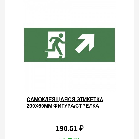
САМОКЛЕЯЩАЯСЯ ЭТИКЕТКА
200Х60ММ ФИГУРА/СТРЕЛКА
ВВЕРХ ВПРАВО INFO-DBA-008
DPA/DBA 5056396213604
190.51 ₽
в наличии